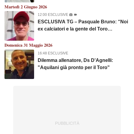
nostra casa: il Fila e per portarci il
Martedì 2 Giugno 2026
Museo del Toro”
12:00 ESCLUSIVE
ESCLUSIVA TG – Pasquale Bruno: “Noi
ex calciatori e la gente del Toro
dobbiamo impegnarci per portare il
Museo del Grande Torino nella sua
Domenica 31 Maggio 2026
casa: il Filadelfia”
16:48 ESCLUSIVE
Dilemma allenatore, Ds D'Agnelli:
"Aquilani già pronto per il Toro"