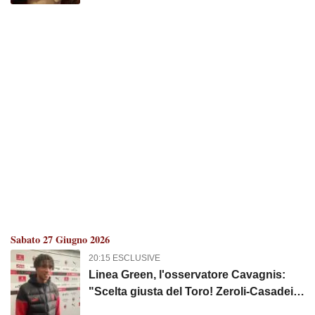
devono andare allo stadio per non
essere complici”
Sabato 27 Giugno 2026
20:15 ESCLUSIVE
Linea Green, l'osservatore Cavagnis:
"Scelta giusta del Toro! Zeroli-Casadei?
Bel centrocampo dinamico"