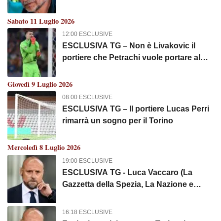
perché Cairo nel calcio e nel Torino non
voglia fare bene”
Sabato 11 Luglio 2026
12:00 ESCLUSIVE
ESCLUSIVA TG – Non è Livakovic il
portiere che Petrachi vuole portare al
Torino, ma il cerchio si restringe
Giovedì 9 Luglio 2026
08:00 ESCLUSIVE
ESCLUSIVA TG – Il portiere Lucas Perri
rimarrà un sogno per il Torino
Mercoledì 8 Luglio 2026
19:00 ESCLUSIVE
ESCLUSIVA TG - Luca Vaccaro (La
Gazzetta della Spezia, La Nazione e
Primocanale): "Trattativa per Mascardi a
buon punto. E' un ragazzo con
16:18 ESCLUSIVE
potenziale ma deve ancora crescere"