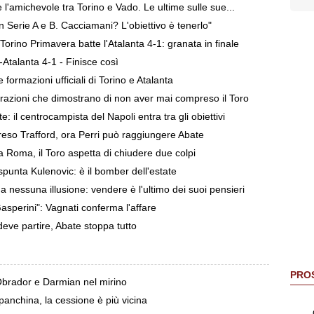
 l'amichevole tra Torino e Vado. Le ultime sulle sue...
in Serie A e B. Cacciamani? L'obiettivo è tenerlo"
rino Primavera batte l'Atalanta 4-1: granata in finale
talanta 4-1 - Finisce così
rmazioni ufficiali di Torino e Atalanta
arazioni che dimostrano di non aver mai compreso il Toro
 il centrocampista del Napoli entra tra gli obiettivi
reso Trafford, ora Perri può raggiungere Abate
 Roma, il Toro aspetta di chiudere due colpi
punta Kulenovic: è il bomber dell'estate
 nessuna illusione: vendere è l'ultimo dei suoi pensieri
sperini": Vagnati conferma l'affare
eve partire, Abate stoppa tutto
PROS
 Obrador e Darmian nel mirino
anchina, la cessione è più vicina