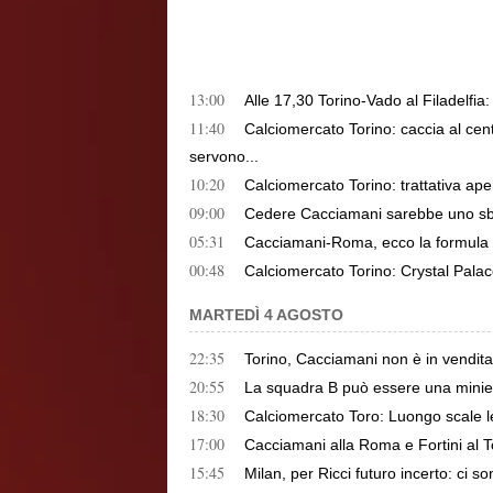
13:00
Alle 17,30 Torino-Vado al Filadelfia:
11:40
Calciomercato Torino: caccia al ce
servono...
10:20
Calciomercato Torino: trattativa aper
09:00
Cedere Cacciamani sarebbe uno sbag
05:31
Cacciamani-Roma, ecco la formula 
00:48
Calciomercato Torino: Crystal Palac
MARTEDÌ 4 AGOSTO
22:35
Torino, Cacciamani non è in vendita
20:55
La squadra B può essere una miniera
18:30
Calciomercato Toro: Luongo scale le 
17:00
Cacciamani alla Roma e Fortini al To
15:45
Milan, per Ricci futuro incerto: ci s