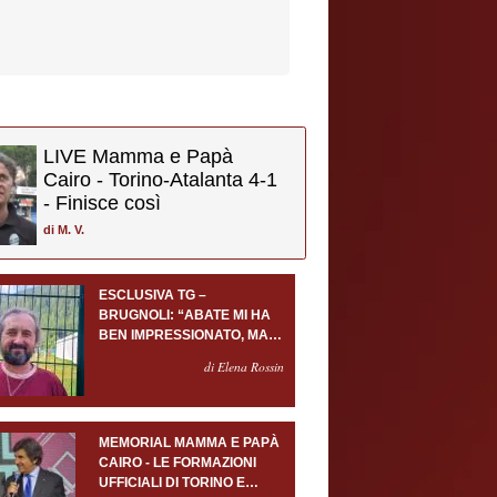
LIVE Mamma e Papà
Cairo - Torino-Atalanta 4-1
- Finisce così
di
M. V.
ESCLUSIVA TG –
BRUGNOLI: “ABATE MI HA
BEN IMPRESSIONATO, MA
AL TORINO OLTRE AL
di Elena Rossin
PORTIERE SERVONO
ALMENO ALTRI TRE
GIOCATORI”
MEMORIAL MAMMA E PAPÀ
CAIRO - LE FORMAZIONI
UFFICIALI DI TORINO E