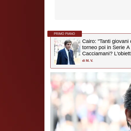
PRIMO PIANO
Cairo: "Tanti giovani 
torneo poi in Serie A
Cacciamani? L'obiett
tenerlo"
di
M. V.
Notizie sul Torino