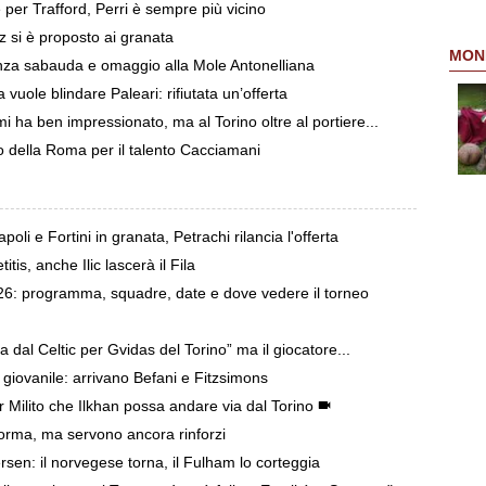
 per Trafford, Perri è sempre più vicino
z si è proposto ai granata
MON
nza sabauda e omaggio alla Mole Antonelliana
 vuole blindare Paleari: rifiutata un’offerta
ha ben impressionato, ma al Torino oltre al portiere...
o della Roma per il talento Cacciamani
oli e Fortini in granata, Petrachi rilancia l'offerta
tis, anche Ilic lascerà il Fila
: programma, squadre, date e dove vedere il torneo
a dal Celtic per Gvidas del Torino” ma il giocatore...
e giovanile: arrivano Befani e Fitzsimons
r Milito che Ilkhan possa andare via dal Torino
 forma, ma servono ancora rinforzi
ersen: il norvegese torna, il Fulham lo corteggia