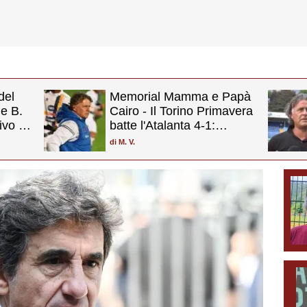
del
Memorial Mamma e Papà
 e B.
Cairo - Il Torino Primavera
ivo è
batte l'Atalanta 4-1:
granata in finale
di
M. V.