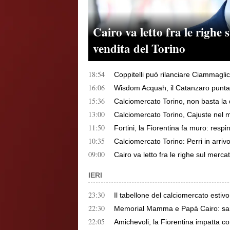
Cairo va letto fra le righe 
vendita del Torino
18:54
Coppitelli può rilanciare Ciammaglic
16:06
Wisdom Acquah, il Catanzaro punta il
15:36
Calciomercato Torino, non basta la 
13:00
Calciomercato Torino, Cajuste nel mi
11:50
Fortini, la Fiorentina fa muro: respint
10:35
Calciomercato Torino: Perri in arrivo
09:00
Cairo va letto fra le righe sul merca
IERI
23:30
Il tabellone del calciomercato estivo
22:30
Memorial Mamma e Papà Cairo: sarà I
22:05
Amichevoli, la Fiorentina impatta c