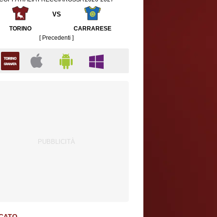
VS
TORINO
CARRARESE
[ Precedenti ]
CATO