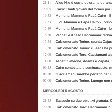
21:11
Alieu Njie è uscito dolorante durante
20:05
Cairo: "Tanti giovani del torneo poi 
19:58
Memorial Mamma e Papà Cairo - Il To
17:53
LIVE Mamma e Papà Cairo - Torino-A
17:49
Memorial Mamma e Papà Cairo - Le fo
16:30
Vagnati e il caso Cacciamani: dichi
15:54
Calciomercato Torino, spunta Cajuste:
13:30
Calciomercato Torino: il Leeds ha p
12:00
Calciomercato Toro: Cacciamani alla
11:00
Aspetti Simeone, Adams e Zapata, s
09:45
Cairo contestato e seminascosto, ma
08:30
"Cacciamani sarebbe perfetto per Ga
07:00
Calciomercato Torino: Luongo non d
MERCOLEDÌ 5 AGOSTO
21:45
Sassuolo su due obiettivi granata,
20:30
Calciomercato Toro: Cacciamani in p