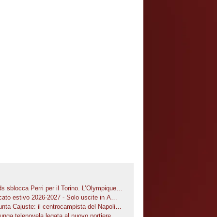
eds sblocca Perri per il Torino. L’Olympique
l portiere ha preferito i granata
rcato estivo 2026-2027 - Solo uscite in A
nta Cajuste: il centrocampista del Napoli
lunga telenovela legata al nuovo portiere