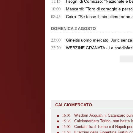
11:15
I sogni di Comuzzo: "Nazionale e bel
10:00
Mascardi: "Toro di coraggio e person
08:45
Cairo: "Se fosse il mio ultimo anno a
DOMENICA 2 AGOSTO
23:00
Gineitis uomo mercato, Juric senza 
22:20
WEBZINE GRANATA - La soddisfazio
CALCIOMERCATO
16:06
Wisdom Acquah, il Catanzaro punta 
15:36
prestito in Serie B
Calciomercato Torino, non basta l
13:00
intervenire sulle fasce
Contatti fra il Torino e il Napoli p
11:50
deve sfoltire il centrocampo
Il terzino della Fiorentina Fortini 