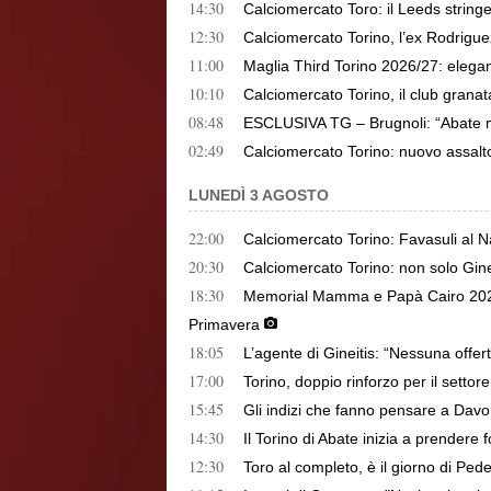
14:30
Calciomercato Toro: il Leeds stringe
12:30
Calciomercato Torino, l’ex Rodrigue
11:00
Maglia Third Torino 2026/27: elega
10:10
Calciomercato Torino, il club granata
08:48
ESCLUSIVA TG – Brugnoli: “Abate mi 
02:49
Calciomercato Torino: nuovo assalt
LUNEDÌ 3 AGOSTO
22:00
Calciomercato Torino: Favasuli al Nap
20:30
Calciomercato Torino: non solo Gineti
18:30
Memorial Mamma e Papà Cairo 2026
Primavera
18:05
L’agente di Gineitis: “Nessuna offert
17:00
Torino, doppio rinforzo per il settor
15:45
Gli indizi che fanno pensare a Davo
14:30
Il Torino di Abate inizia a prendere
12:30
Toro al completo, è il giorno di Ped