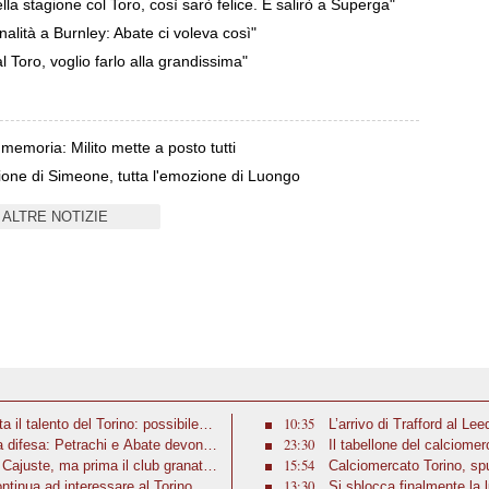
la stagione col Toro, così sarò felice. E salirò a Superga"
alità a Burnley: Abate ci voleva così"
l Toro, voglio farlo alla grandissima"
memoria: Milito mette a posto tutti
ne di Simeone, tutta l'emozione di Luongo
ALTRE NOTIZIE
10:35
il talento del Torino: possibile
L’arrivo di Trafford al Le
23:30
a difesa: Petrachi e Abate devono
Marsiglia ha provato a inserirsi, ma i
Il tabellone del calciome
15:54
er Cajuste, ma prima il club granata
nella giornate di oggi
Calciomercato Torino, spu
13:30
continua ad interessare al Torino, ma
entra tra gli obiettivi
Si sblocca finalmente la 