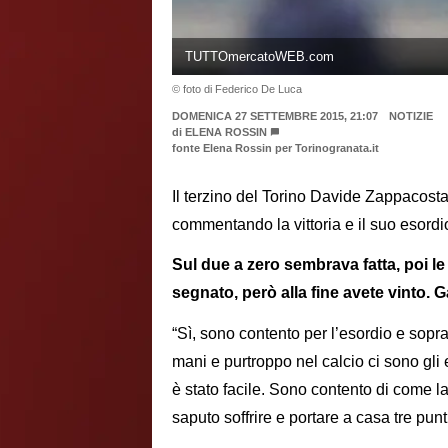
TUTTOmercatoWEB.com
© foto di Federico De Luca
DOMENICA 27 SETTEMBRE 2015, 21:07
NOTIZIE
di
ELENA ROSSIN
fonte Elena Rossin per Torinogranata.it
Il terzino del Torino Davide Zappacosta 
commentando la vittoria e il suo esordi
Sul due a zero sembrava fatta, poi l
segnato, però alla fine avete vinto. G
“Sì, sono contento per l’esordio e soprat
mani e purtroppo nel calcio ci sono gl
è stato facile. Sono contento di come l
saputo soffrire e portare a casa tre punti