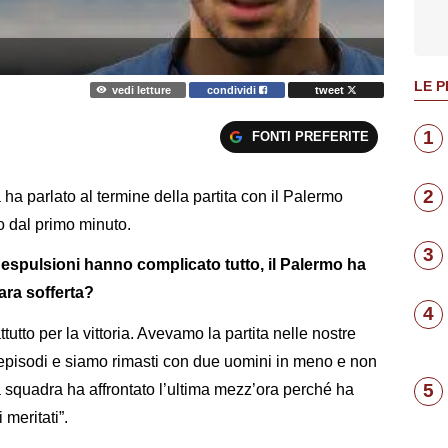
LE P
vedi letture
condividi
tweet
1
FONTI PREFERITE
2
ha parlato al termine della partita con il Palermo
o dal primo minuto.
3
e espulsioni hanno complicato tutto, il Palermo ha
ara sofferta?
4
tutto per la vittoria. Avevamo la partita nelle nostre
i episodi e siamo rimasti con due uomini in meno e non
5
a squadra ha affrontato l’ultima mezz’ora perché ha
 meritati”.