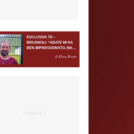
ESCLUSIVA TG –
BRUGNOLI: “ABATE MI HA
BEN IMPRESSIONATO, MA
AL TORINO OLTRE AL
di Elena Rossin
PORTIERE SERVONO
ALMENO ALTRI TRE
GIOCATORI”