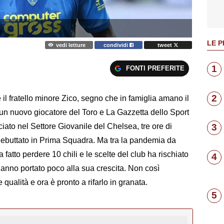
LE P
vedi letture
condividi
tweet
1
FONTI PREFERITE
2
e il fratello minore Zico, segno che in famiglia amano il
 un nuovo giocatore del Toro e La Gazzetta dello Sport
nciato nel Settore Giovanile del Chelsea, tre ore di
3
ebuttato in Prima Squadra. Ma tra la pandemia da
 fatto perdere 10 chili e le scelte del club ha rischiato
4
 hanno portato poco alla sua crescita. Non così
 qualità e ora è pronto a rifarlo in granata.
5