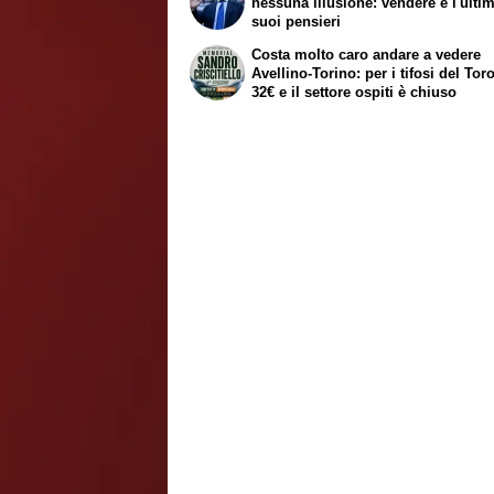
nessuna illusione: vendere è l'ulti
suoi pensieri
Costa molto caro andare a vedere
Avellino-Torino: per i tifosi del Tor
32€ e il settore ospiti è chiuso