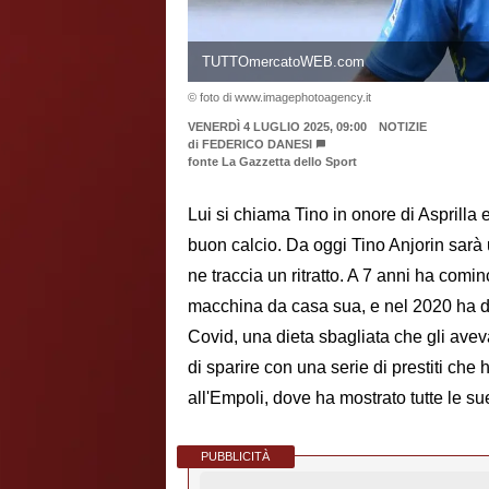
TUTTOmercatoWEB.com
© foto di www.imagephotoagency.it
VENERDÌ 4 LUGLIO 2025, 09:00
NOTIZIE
di
FEDERICO DANESI
fonte La Gazzetta dello Sport
Lui si chiama Tino in onore di Asprilla 
buon calcio. Da oggi Tino Anjorin sarà
ne traccia un ritratto. A 7 anni ha comi
macchina da casa sua, e nel 2020 ha d
Covid, una dieta sbagliata che gli aveva
di sparire con una serie di prestiti che
all'Empoli, dove ha mostrato tutte le sue
PUBBLICITÀ