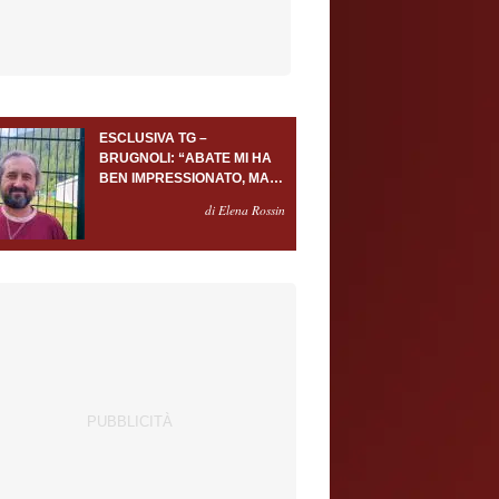
ESCLUSIVA TG –
BRUGNOLI: “ABATE MI HA
BEN IMPRESSIONATO, MA
AL TORINO OLTRE AL
di Elena Rossin
PORTIERE SERVONO
ALMENO ALTRI TRE
GIOCATORI”