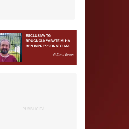
ESCLUSIVA TG –
BRUGNOLI: “ABATE MI HA
BEN IMPRESSIONATO, MA
AL TORINO OLTRE AL
di Elena Rossin
PORTIERE SERVONO
ALMENO ALTRI TRE
GIOCATORI”