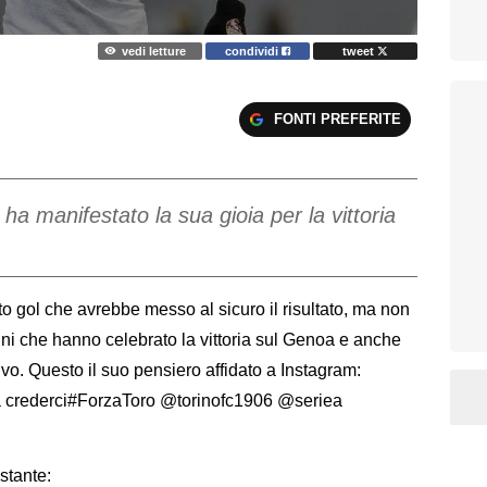
vedi letture
condividi
tweet
FONTI PREFERITE
ha manifestato la sua gioia per la vittoria
to gol che avrebbe messo al sicuro il risultato, ma non
gni che hanno celebrato la vittoria sul Genoa e anche
ttivo. Questo il suo pensiero affidato a Instagram:
 a crederci#ForzaToro @torinofc1906 @seriea
ostante: