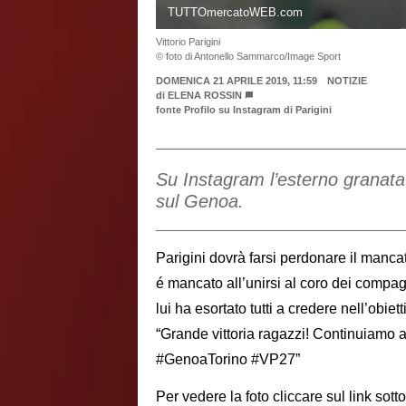
TUTTOmercatoWEB.com
Vittorio Parigini
© foto di Antonello Sammarco/Image Sport
DOMENICA 21 APRILE 2019, 11:59
NOTIZIE
di
ELENA ROSSIN
fonte Profilo su Instagram di Parigini
Su Instagram l’esterno granata 
sul Genoa.
Parigini dovrà farsi perdonare il manca
é mancato all’unirsi al coro dei compa
lui ha esortato tutti a credere nell’obie
“Grande vittoria ragazzi! Continuiamo
#GenoaTorino #VP27”
Per vedere la foto cliccare sul link sott