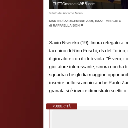
TUTTOmercatoWEB.com
© foto di Giacomo Morini
MARTEDÌ 22 DICEMBRE 2009, 15:22
MERCATO
di
RAFFAELLA BON
Savio Nsereko (19), finora relegato ai m
taccuino di Rino Foschi, ds del Torino, c
il giocatore con il club viola: "È vero,
giocatore interessante, sinora non ha t
squadra che gli dia maggiori opportunità
inserire nello scambio anche Paolo Zanet
granata si è invece dimostrato scettico.
PUBBLICITÀ