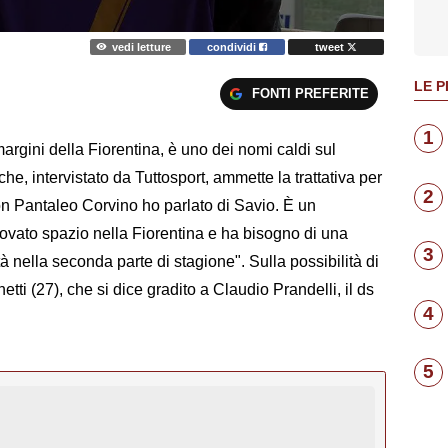
vedi letture
condividi
tweet
LE P
FONTI PREFERITE
1
argini della Fiorentina, è uno dei nomi caldi sul
he, intervistato da Tuttosport, ammette la trattativa per
2
 con Pantaleo Corvino ho parlato di Savio. È un
rovato spazio nella Fiorentina e ha bisogno di una
3
 nella seconda parte di stagione". Sulla possibilità di
ti (27), che si dice gradito a Claudio Prandelli, il ds
4
5