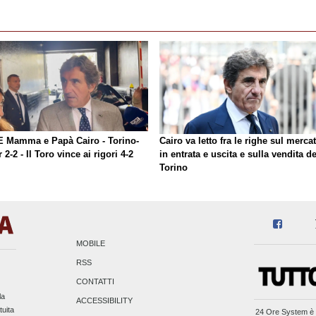
E Mamma e Papà Cairo - Torino-
Cairo va letto fra le righe sul merca
r 2-2 - Il Toro vince ai rigori 4-2
in entrata e uscita e sulla vendita de
Torino
MOBILE
RSS
CONTATTI
la
ACCESSIBILITY
tuita
24 Ore System
è 