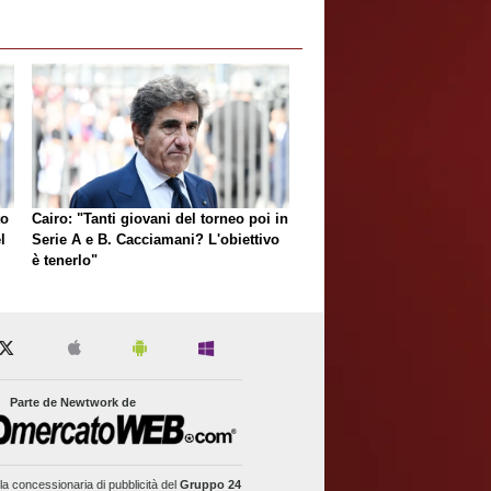
to
Cairo: "Tanti giovani del torneo poi in
l
Serie A e B. Cacciamani? L'obiettivo
è tenerlo"
Parte de Newtwork de
la concessionaria di pubblicità del
Gruppo 24