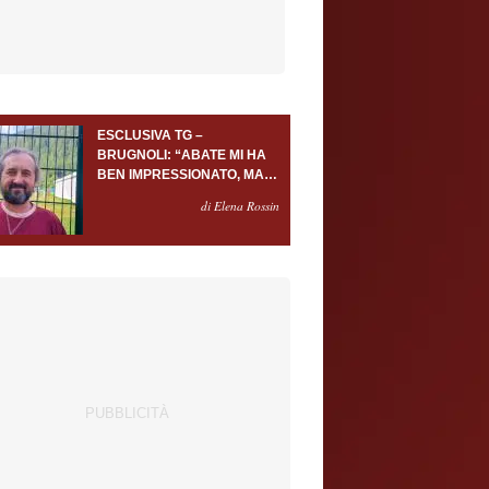
ESCLUSIVA TG –
BRUGNOLI: “ABATE MI HA
BEN IMPRESSIONATO, MA
AL TORINO OLTRE AL
di Elena Rossin
PORTIERE SERVONO
ALMENO ALTRI TRE
GIOCATORI”