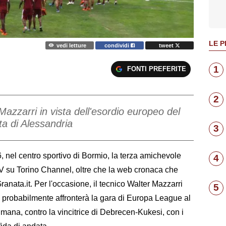
LE P
vedi letture
condividi
tweet
1
FONTI PREFERITE
2
 Mazzarri in vista dell'esordio europeo del
ta di Alessandria
3
, nel centro sportivo di Bormio, la terza amichevole
4
a TV su Torino Channel, oltre che la web cronaca che
anata.it. Per l'occasione, il tecnico Walter Mazzarri
5
he probabilmente affronterà la gara di Europa League al
imana, contro la vincitrice di Debrecen-Kukesi, con i