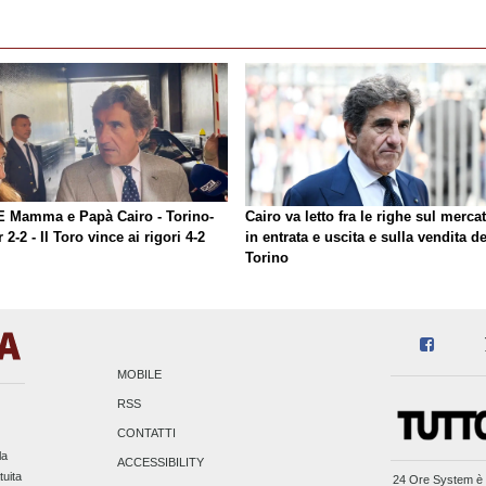
E Mamma e Papà Cairo - Torino-
Cairo va letto fra le righe sul merca
r 2-2 - Il Toro vince ai rigori 4-2
in entrata e uscita e sulla vendita de
Torino
MOBILE
RSS
CONTATTI
la
ACCESSIBILITY
tuita
24 Ore System
è 