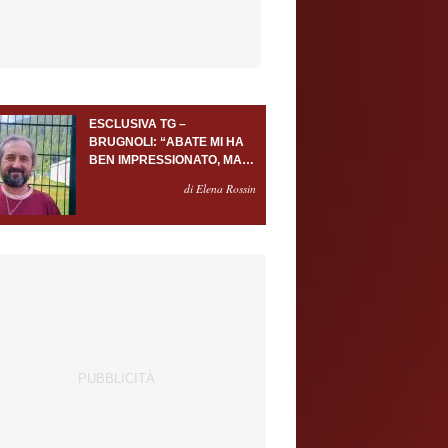
ESCLUSIVA TG –
BRUGNOLI: “ABATE MI HA
BEN IMPRESSIONATO, MA
AL TORINO OLTRE AL
di Elena Rossin
PORTIERE SERVONO
ALMENO ALTRI TRE
GIOCATORI”