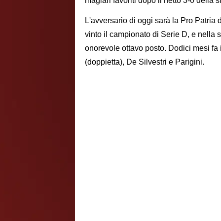
magiari favoriti dopo il netto 3-0 della s
L'avversario di oggi sarà la Pro Patri
vinto il campionato di Serie D, e nella 
onorevole ottavo posto. Dodici mesi fa i 
(doppietta), De Silvestri e Parigini.