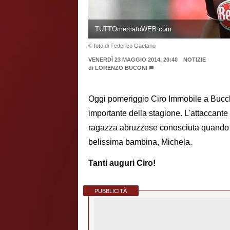
TUTTOmercatoWEB.com
© foto di Federico Gaetano
VENERDÌ 23 MAGGIO 2014, 20:40
NOTIZIE
di
LORENZO BUCONI
Oggi pomeriggio Ciro Immobile a Bucchi
importante della stagione. L'attaccante 
ragazza abruzzese conosciuta quando 
belissima bambina, Michela.
Tanti auguri Ciro!
PUBBLICITÀ