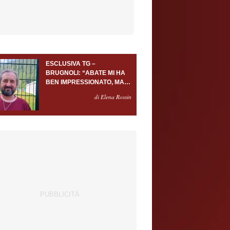
ESCLUSIVA TG –
BRUGNOLI: “ABATE MI HA
BEN IMPRESSIONATO, MA
AL TORINO OLTRE AL
di Elena Rossin
PORTIERE SERVONO
ALMENO ALTRI TRE
GIOCATORI”