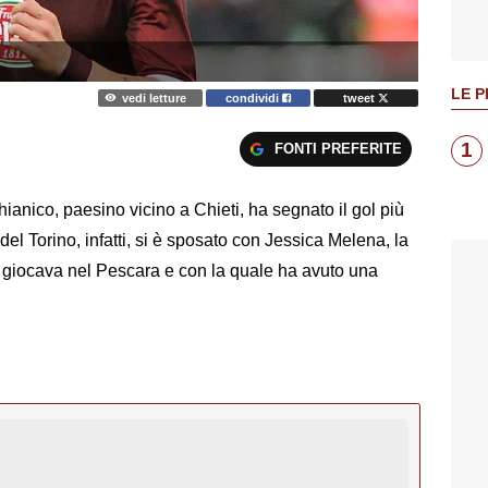
LE P
vedi letture
condividi
tweet
1
FONTI PREFERITE
anico, paesino vicino a Chieti, ha segnato il gol più
del Torino, infatti, si è sposato con Jessica Melena, la
giocava nel Pescara e con la quale ha avuto una