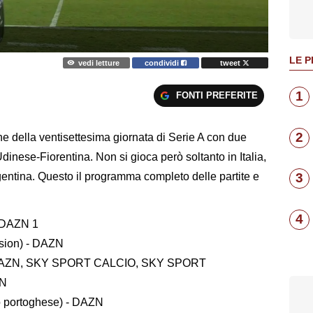
LE P
vedi letture
condividi
tweet
1
FONTI PREFERITE
2
e della ventisettesima giornata di Serie A con due
inese-Fiorentina. Non si gioca però soltanto in Italia,
entina. Questo il programma completo delle partite e
3
4
, DAZN 1
sion) - DAZN
) - DAZN, SKY SPORT CALCIO, SKY SPORT
ZN
o portoghese) - DAZN