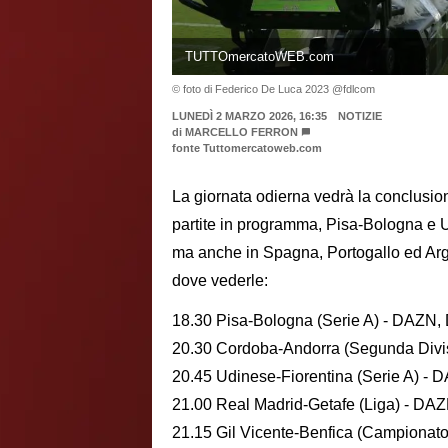
TUTTOmercatoWEB.com
© foto di Federico De Luca 2023 @fdlcom
LUNEDÌ 2 MARZO 2026, 16:35
NOTIZIE
di
MARCELLO FERRON
fonte Tuttomercatoweb.com
La giornata odierna vedrà la conclusion
partite in programma, Pisa-Bologna e Ud
ma anche in Spagna, Portogallo ed Arg
dove vederle:
18.30 Pisa-Bologna (Serie A) - DAZN
20.30 Cordoba-Andorra (Segunda Divi
20.45 Udinese-Fiorentina (Serie A
21.00 Real Madrid-Getafe (Liga) - DA
21.15 Gil Vicente-Benfica (Campionat