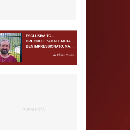
ESCLUSIVA TG –
BRUGNOLI: “ABATE MI HA
BEN IMPRESSIONATO, MA
AL TORINO OLTRE AL
di Elena Rossin
PORTIERE SERVONO
ALMENO ALTRI TRE
GIOCATORI”