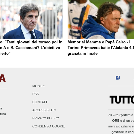
o: "Tanti giovani del torneo poi in
Memorial Mamma e Papà Cairo - Il
ie A e B. Cacciamani? L'obiettivo
Torino Primavera batte l'Atalanta 4-1
nerlo"
granata in finale
MOBILE
RSS
CONTATTI
la
ACCESSIBILITY
tuita
24 Ore System
è 
PRIVACY POLICY
ORE
e di un se
mercato italiano e
CONSENSO COOKIE
gestisce in escl