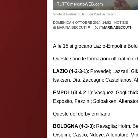
TUTTOmercatoWEB.com
© foto di Federico De Luca 2024 @fdlcom
DOMENICA 6 OTTOBRE 2024, 14:52
NOTIZIE
di
MARINA BECCUTI
@MARINABECCUTI
Alle 15 si giocano Lazio-Empoli e Bol
Queste sono le formazioni ufficialim di
LAZIO (4-2-3-1)
: Provedel; Lazzari, G
Isaksen, Dia, Zaccagni; Castellanos. Al
EMPOLI (3-4-2-1)
: Vasquez; Goglichidze
Esposito, Fazzini; Solbakken. Allenato
Queste del derby emiliano
BOLOGNA (4-3-3)
: Ravaglia; Holm, Be
Orsolini, Castro, Ndoye. Allenatore: Vi