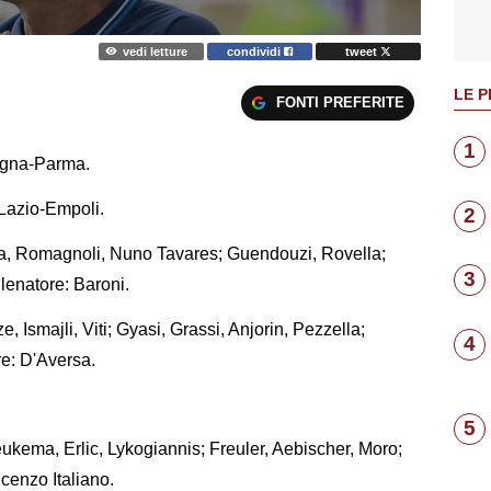
vedi letture
condividi
tweet
LE P
FONTI PREFERITE
1
ogna-Parma.
 Lazio-Empoli.
2
ila, Romagnoli, Nuno Tavares; Guendouzi, Rovella;
3
lenatore: Baroni.
, Ismajli, Viti; Gyasi, Grassi, Anjorin, Pezzella;
4
re: D'Aversa.
5
ukema, Erlic, Lykogiannis; Freuler, Aebischer, Moro;
ncenzo Italiano.