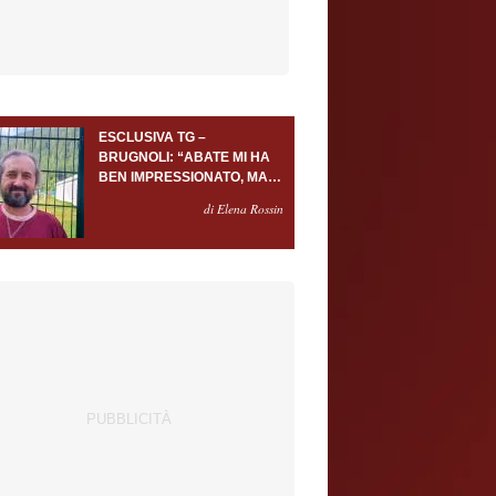
ESCLUSIVA TG –
BRUGNOLI: “ABATE MI HA
BEN IMPRESSIONATO, MA
AL TORINO OLTRE AL
di Elena Rossin
PORTIERE SERVONO
ALMENO ALTRI TRE
GIOCATORI”