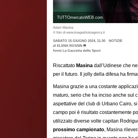
TUTTOmercatoWEB.com
Adam Masina
© foto di www.imagephotoagency.it
SABATO 15 GIUGNO 2024, 11:30
NOTIZIE
di
ELENA ROSSIN
fonte La Gazzetta dello Sport
Riscattato
Masina
dall’Udinese che nei
per il futuro. Il jolly della difesa ha fir
Masina grazie a una costante applicazi
maturo, serio che ha inciso anche sul c
aspettative del club di Urbano Cairo, si
campo poi è risultato costantemente posi
utilizzato diverse volte capitan Rodrig
prossimo campionato
, Masina rilever