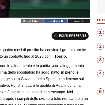
LE P
vedi letture
condividi
tweet
1
FONTI PREFERITE
2
 quattro mesi di prestito ha convinto i granata anche
mato un contratto fino al 2026 con il
Torino
.
3
one in allenamento e in partita, a un atteggiamento
lima dello spogliatoio ha soddisfatto in pieno le
4
 legge su La Gazzetta dello Sport. Il rendimento sul
tivo. Pur di sfruttare le qualità di Adam, Juric ha
5
uez più avanti sulla linea di centrocampo.
Nel
à proprio i compiti dello svizzero (che non sarà più un