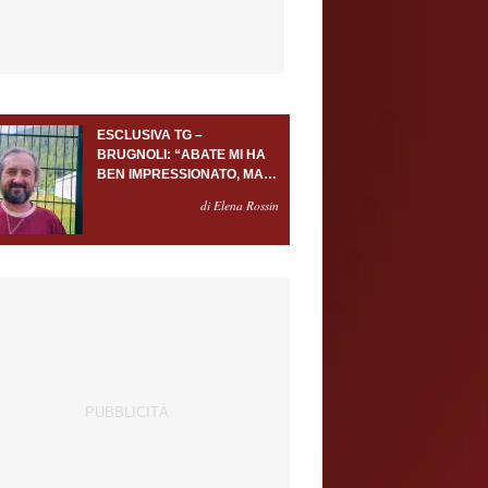
ESCLUSIVA TG –
BRUGNOLI: “ABATE MI HA
BEN IMPRESSIONATO, MA
AL TORINO OLTRE AL
di Elena Rossin
PORTIERE SERVONO
ALMENO ALTRI TRE
GIOCATORI”