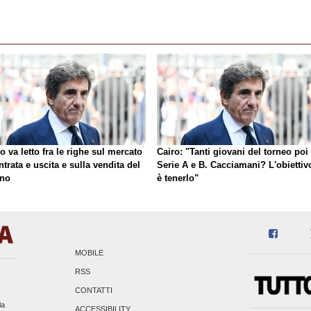
o va letto fra le righe sul mercato
Cairo: "Tanti giovani del torneo poi 
ntrata e uscita e sulla vendita del
Serie A e B. Cacciamani? L'obiettiv
ino
è tenerlo"
MOBILE
RSS
CONTATTI
la
ACCESSIBILITY