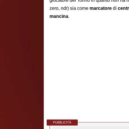
giocatore del Torino in quanto non ha r
zero, ndr) sia come
marcatore
di
centr
mancina
.
PUBBLICITÀ