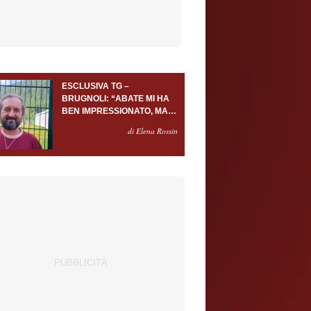
ESCLUSIVA TG –
BRUGNOLI: “ABATE MI HA
BEN IMPRESSIONATO, MA
AL TORINO OLTRE AL
di Elena Rossin
PORTIERE SERVONO
ALMENO ALTRI TRE
GIOCATORI”