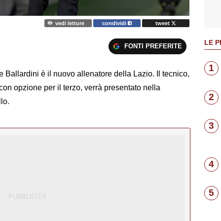
vedi letture
condividi
tweet
LE P
FONTI PREFERITE
1
e Ballardini è il nuovo allenatore della Lazio. Il tecnico,
con opzione per il terzo, verrà presentato nella
2
lo.
3
4
5