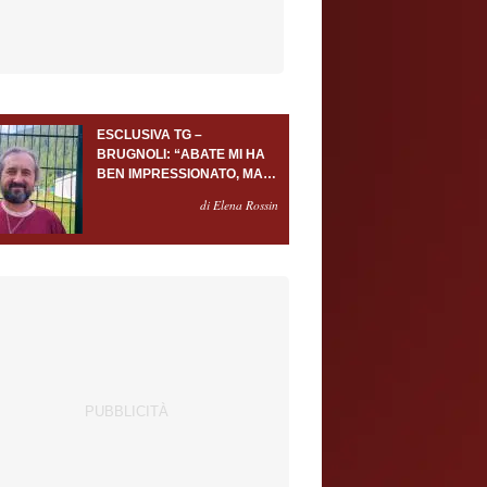
ESCLUSIVA TG –
BRUGNOLI: “ABATE MI HA
BEN IMPRESSIONATO, MA
AL TORINO OLTRE AL
di Elena Rossin
PORTIERE SERVONO
ALMENO ALTRI TRE
GIOCATORI”