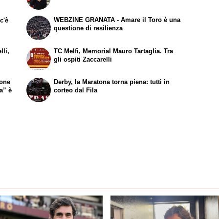
WEBZINE GRANATA - Amare il Toro è una
c'è
questione di resilienza
lli,
TC Melfi, Memorial Mauro Tartaglia. Tra
gli ospiti Zaccarelli
ione
Derby, la Maratona torna piena: tutti in
ia” è
corteo dal Fila