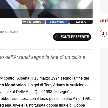
LE P
vedi letture
condividi
tweet
RIA GRANATA
1
FONTI PREFERITE
o dell'Arsenal segnò la fine di un ciclo e
ry contro l'Arsenal il 15 marzo 1994 segnò la fine del
ano Mondonico
. Un gol di Tony Adams fu sufficiente a
inviolate al Delle Alpi. Quel 1993-94 segnò la
ebbe i suoi apici con il terzo posto in serie A nel 1991-
i ed alla Juve e la sfortunata doppia finale di Coppa