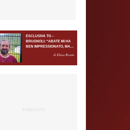
ESCLUSIVA TG –
BRUGNOLI: “ABATE MI HA
BEN IMPRESSIONATO, MA
AL TORINO OLTRE AL
di Elena Rossin
PORTIERE SERVONO
ALMENO ALTRI TRE
GIOCATORI”