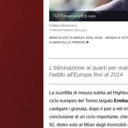
TUTTOmercatoWEB.com
Emiliano Mondonico
© foto di Federico De Luca
MERCOLEDÌ 13 MARZO 2019, 10:05
MONDO E STO
di
MARCELLO FERRON
L'eliminazione ai quarti per man
l'addio all'Europa fino al 2014
La sconfitta di misura subita ad Highbu
ciclo europeo del Torino targato
Emili
castigare i granata, dopo il pari a reti 
conclusione di un ciclo importante, che 
92, dietro solo al Milan degli Invincibil