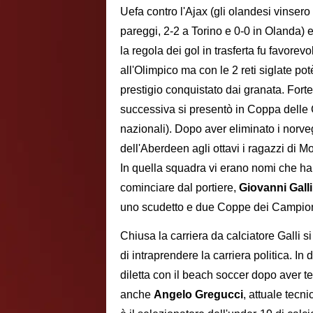
Uefa contro l'Ajax (gli olandesi vinsero 
pareggi, 2-2 a Torino e 0-0 in Olanda) e
la regola dei gol in trasferta fu favorev
all'Olimpico ma con le 2 reti siglate potè
prestigio conquistato dai granata. Forte 
successiva si presentò in Coppa delle C
nazionali). Dopo aver eliminato i norveg
dell'Aberdeen agli ottavi i ragazzi di 
In quella squadra vi erano nomi che hann
cominciare dal portiere,
Giovanni Galli
uno scudetto e due Coppe dei Campion
Chiusa la carriera da calciatore Galli si
di intraprendere la carriera politica. In
diletta con il beach soccer dopo aver ten
anche
Angelo Gregucci
, attuale tecni