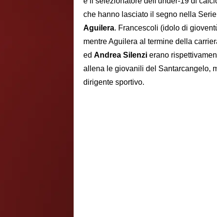
è il selezionatore dell'under-19 di cal
che hanno lasciato il segno nella Serie
Aguilera
. Francescoli (idolo di giovent
mentre Aguilera al termine della carrier
ed
Andrea Silenzi
erano rispettivament
allena le giovanili del Santarcangelo, m
dirigente sportivo.