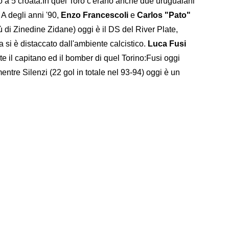
cio a 5 croata.In quel Toro c'erano anche due uruguaiani
 A degli anni '90,
Enzo Francescoli
e
Carlos "Pato"
ù di Zinedine Zidane) oggi è il DS del River Plate,
a si è distaccato dall'ambiente calcistico.
Luca Fusi
e il capitano ed il bomber di quel Torino:Fusi oggi
entre Silenzi (22 gol in totale nel 93-94) oggi è un