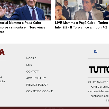
orial Mamma e Papà Cairo -
LIVE Mamma e Papà Cairo - Torino-
morosa rimonta e il Toro vince
Inter 2-2 - Il Toro vince ai rigori 4-2
ora
MOBILE
RSS
CONTATTI
la
ACCESSIBILITY
tuita
24 Ore System
è 
PRIVACY POLICY
ORE
e di un se
mercato italiano e
CONSENSO COOKIE
gestisce in escl
in