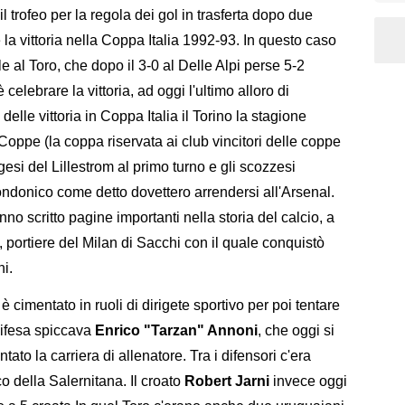
il trofeo per la regola dei gol in trasferta dopo due
 la vittoria nella Coppa Italia 1992-93. In questo caso
ole al Toro, che dopo il 3-0 al Delle Alpi perse 5-2
 celebrare la vittoria, ad oggi l'ultimo alloro di
delle vittoria in Coppa Italia il Torino la stagione
oppe (la coppa riservata ai club vincitori delle coppe
esi del Lillestrom al primo turno e gli scozzesi
Mondonico come detto dovettero arrendersi all'Arsenal.
o scritto pagine importanti nella storia del calcio, a
, portiere del Milan di Sacchi con il quale conquistò
i.
 è cimentato in ruoli di dirigete sportivo per poi tentare
 difesa spiccava
Enrico "Tarzan" Annoni
, che oggi si
tato la carriera di allenatore. Tra i difensori c'era
co della Salernitana. Il croato
Robert Jarni
invece oggi