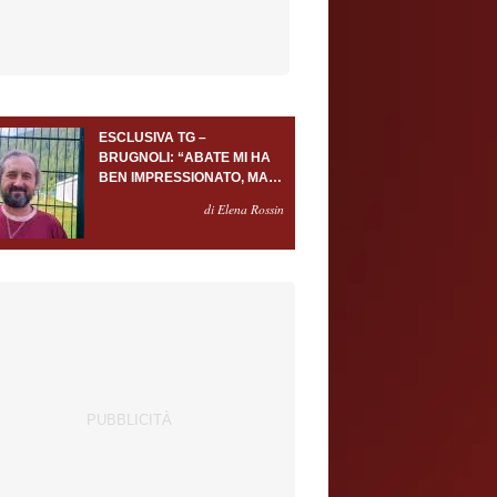
ESCLUSIVA TG –
BRUGNOLI: “ABATE MI HA
BEN IMPRESSIONATO, MA
AL TORINO OLTRE AL
di Elena Rossin
PORTIERE SERVONO
ALMENO ALTRI TRE
GIOCATORI”