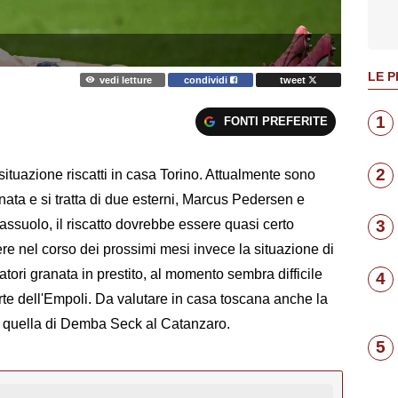
LE P
vedi letture
condividi
tweet
1
FONTI PREFERITE
2
ituazione riscatti in casa Torino. Attualmente sono
anata e si tratta di due esterni, Marcus Pedersen e
assuolo, il riscatto dovrebbe essere quasi certo
3
 nel corso dei prossimi mesi invece la situazione di
tori granata in prestito, al momento sembra difficile
4
rte dell'Empoli. Da valutare in casa toscana anche la
me quella di Demba Seck al Catanzaro.
5