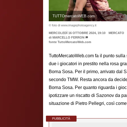
TUTTOmercatoWEB.com
© foto di www.imagephotoagency.it
MERCOLEDÌ 16 OTTOBRE 2024, 19:10
MERCATO
di
MARCELLO FERRON
fonte TuttoMercatoWeb.com
TuttoMercatoWeb.com fa il punto sulla s
due i giocatori in prestito nella rosa gr
Borna Sosa. Per il primo, arrivato dal S
secondo TMW. Resta ancora da decidere
Borna Sosa. Per quanto riguarda i gioca
ipotizzare un riscatto di Sazonov da pa
situazione di Pietro Pellegri, così co
PUBBLICITÀ