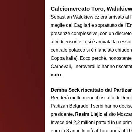
Calciomercato Toro, Walukiewic
Sebastian Walukiewicz era arrivato al Fi
maglie del Cagliari e soprattutto dell'
presenze complessive, con un discreto 
altri difensori e così è arrivata la cess
centrale polacco si è rilanciato chiuden
Coppa Italia). Ecco perché, nonostante l
Carnevali, i neroverdi lo hanno riscatta
euro
.
Demba Seck riscattato dal Partiza
Renderà molto meno il riscatto di Demb
Partizan Belgrado. I serbi hanno deciso
presidente,
Rasim Liajic
al sito Mozzar
Invece dei 2,2 milioni pattuiti in un pr
euro in 3 anni. In più al Toro andrà il 1