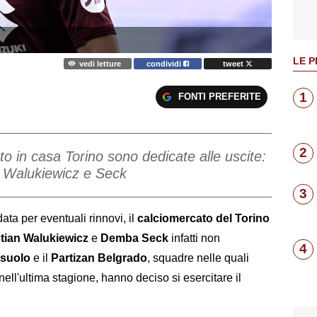
LE P
vedi letture
condividi
tweet
1
FONTI PREFERITE
2
o in casa Torino sono dedicate alle uscite:
o Walukiewicz e Seck
3
data per eventuali rinnovi, il
calciomercato del Torino
tian Walukiewicz
e
Demba Seck
infatti non
4
suolo
e il
Partizan Belgrado
, squadre nelle quali
 nell'ultima stagione, hanno deciso si esercitare il