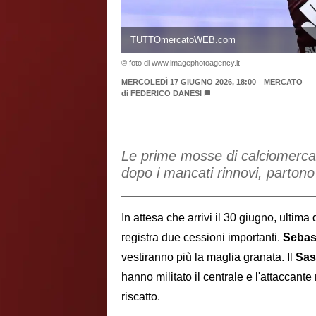
TUTTOmercatoWEB.com
© foto di www.imagephotoagency.it
MERCOLEDÌ 17 GIUGNO 2026, 18:00
MERCATO
di
FEDERICO DANESI
Le prime mosse di calciomercat
dopo i mancati rinnovi, parton
In attesa che arrivi il 30 giugno, ultima 
registra due cessioni importanti.
Sebas
vestiranno più la maglia granata. Il
Sas
hanno militato il centrale e l'attaccante
riscatto.