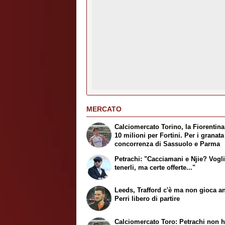
MERCATO
Calciomercato Torino, la Fiorentina
10 milioni per Fortini. Per i granata
concorrenza di Sassuolo e Parma
Petrachi: "Cacciamani e Njie? Vog
tenerli, ma certe offerte..."
Leeds, Trafford c'è ma non gioca a
Perri libero di partire
Calciomercato Toro: Petrachi non h