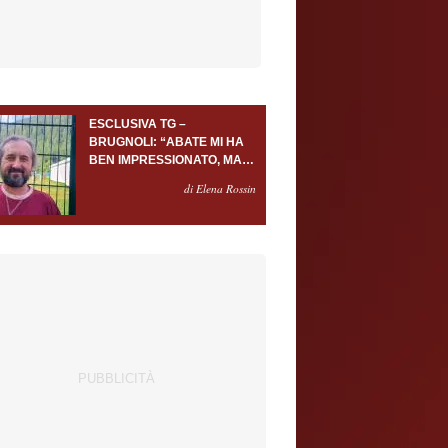
ESCLUSIVA TG –
BRUGNOLI: “ABATE MI HA
BEN IMPRESSIONATO, MA
AL TORINO OLTRE AL
di Elena Rossin
PORTIERE SERVONO
ALMENO ALTRI TRE
GIOCATORI”