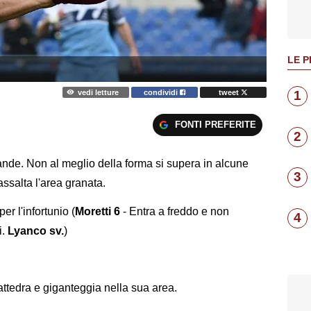
LE P
vedi letture
condividi
tweet
1
FONTI PREFERITE
2
ande. Non al meglio della forma si supera in alcune
3
assalta l'area granata.
r l'infortunio (
Moretti 6
- Entra a freddo e non
4
i.
Lyanco sv.
)
attedra e giganteggia nella sua area.