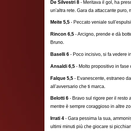
De Silvestri 8
- Meritava il gol, ha pre
un'altra rete. Gara da attaccante puro,
Meite 5,5
- Peccato veniale sull'espulsi
Rincon 6,5
- Arcigno, prende e dà bott
Bruno.
Baselli 6
- Poco incisivo, si fa vedere
Ansaldi 6,5
- Molto propositivo in fase d
Falque 5,5
- Evanescente, estraneo dal
all'avversario che ti marca.
Belotti 6
- Bravo sul rigore per il resto
mentre è sempre coraggioso in altre z
Irrati 4
- Gara pessima la sua, ammonisce
ultimi minuti più che giocare si picchi