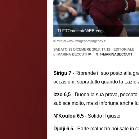
TUTTOmercatoWEB.com
© foto di www.imagephotoagency.it
SABATO 29 DICEMBRE 2018, 17:12
EDITORIALE
di
MARINA BECCUTI
@MARINABECCUTI
Sirigu 7
- Riprende il suo posto alla gr
occasioni, soprattutto quando la Lazio 
Izzo 6,5
- Buona la sua prova, peccato pe
subisce molto, ma si infortuna anche lu
N'Koulou 6,5
- Solido il giusto.
Djidji 6,5
- Parte maluccio poi sale in c