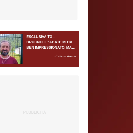
ESCLUSIVA TG –
BRUGNOLI: “ABATE MI HA
BEN IMPRESSIONATO, MA
AL TORINO OLTRE AL
di Elena Rossin
PORTIERE SERVONO
ALMENO ALTRI TRE
GIOCATORI”