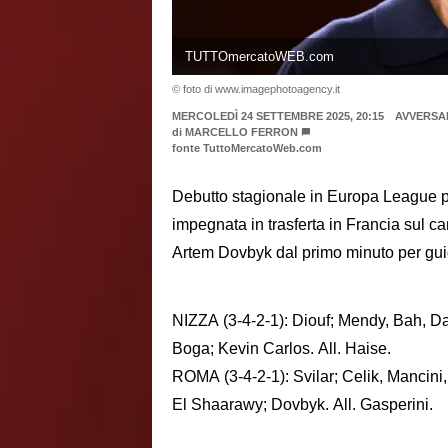
TUTTOmercatoWEB.com
© foto di www.imagephotoagency.it
MERCOLEDÌ 24 SETTEMBRE 2025, 20:15
AVVERSA
di
MARCELLO FERRON
fonte TuttoMercatoWeb.com
Debutto stagionale in Europa League p
impegnata in trasferta in Francia sul c
Artem Dovbyk dal primo minuto per guida
NIZZA (3-4-2-1): Diouf; Mendy, Bah, D
Boga; Kevin Carlos. All. Haise.
ROMA (3-4-2-1): Svilar; Celik, Mancini
El Shaarawy; Dovbyk. All. Gasperini.