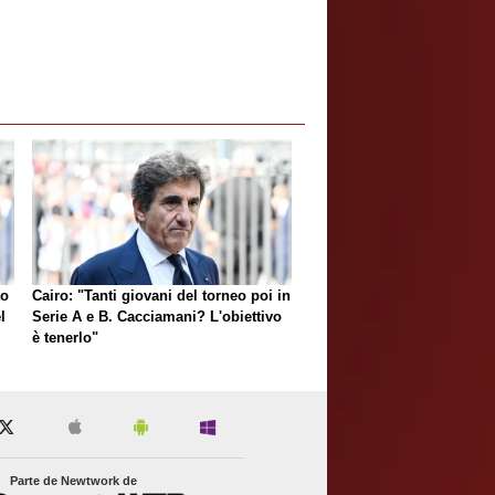
to
Cairo: "Tanti giovani del torneo poi in
l
Serie A e B. Cacciamani? L'obiettivo
è tenerlo"
Parte de Newtwork de