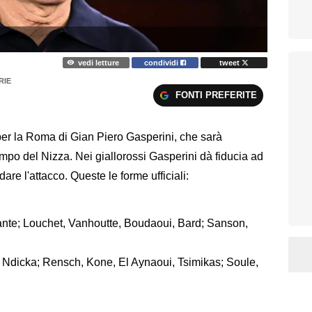
vedi letture
condividi
tweet
RIE
FONTI PREFERITE
er la Roma di Gian Piero Gasperini, che sarà
ampo del Nizza. Nei giallorossi Gasperini dà fiducia ad
re l'attacco. Queste le forme ufficiali:
ante; Louchet, Vanhoutte, Boudaoui, Bard; Sanson,
, Ndicka; Rensch, Kone, El Aynaoui, Tsimikas; Soule,