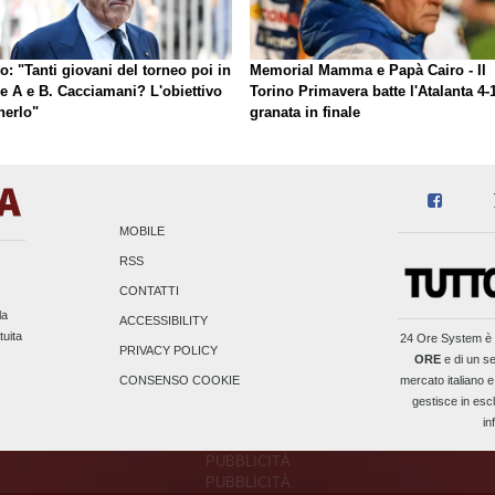
o: "Tanti giovani del torneo poi in
Memorial Mamma e Papà Cairo - Il
ie A e B. Cacciamani? L'obiettivo
Torino Primavera batte l'Atalanta 4-1
nerlo"
granata in finale
MOBILE
RSS
CONTATTI
la
ACCESSIBILITY
tuita
24 Ore System
è 
PRIVACY POLICY
ORE
e di un se
mercato italiano e
CONSENSO COOKIE
gestisce in escl
in