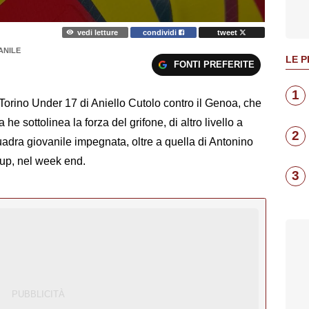
vedi letture
condividi
tweet
ANILE
LE P
FONTI PREFERITE
1
l Torino Under 17 di Aniello Cutolo contro il Genoa, che
he sottolinea la forza del grifone, di altro livello a
2
uadra giovanile impegnata, oltre a quella di Antonino
Cup, nel week end.
3