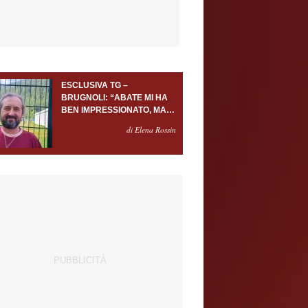
ESCLUSIVA TG –
BRUGNOLI: “ABATE MI HA
BEN IMPRESSIONATO, MA
AL TORINO OLTRE AL
di Elena Rossin
PORTIERE SERVONO
ALMENO ALTRI TRE
GIOCATORI”