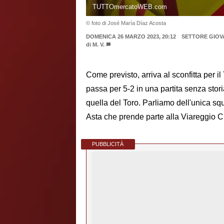
TUTTOmercatoWEB.com
© foto di José María Díaz Acosta
DOMENICA 26 MARZO 2023, 20:12
SETTORE GIOV
di
M. V.
Come previsto, arriva al sconfitta per i
passa per 5-2 in una partita senza storia 
quella del Toro. Parliamo dell'unica sq
Asta che prende parte alla Viareggio 
PUBBLICITÀ