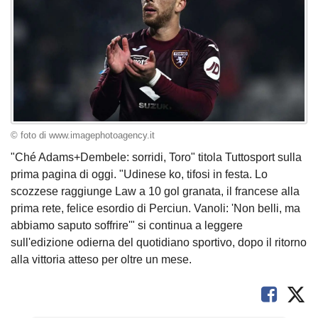
© foto di www.imagephotoagency.it
"Ché Adams+Dembele: sorridi, Toro" titola Tuttosport sulla
prima pagina di oggi. "Udinese ko, tifosi in festa. Lo
scozzese raggiunge Law a 10 gol granata, il francese alla
prima rete, felice esordio di Perciun. Vanoli: 'Non belli, ma
abbiamo saputo soffrire'" si continua a leggere
sull'edizione odierna del quotidiano sportivo, dopo il ritorno
alla vittoria atteso per oltre un mese.