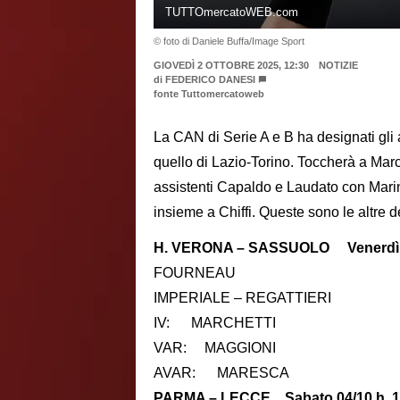
TUTTOmercatoWEB.com
© foto di Daniele Buffa/Image Sport
GIOVEDÌ 2 OTTOBRE 2025, 12:30
NOTIZIE
di
FEDERICO DANESI
fonte Tuttomercatoweb
La CAN di Serie A e B ha designati gli 
quello di Lazio-Torino. Toccherà a Marc
assistenti Capaldo e Laudato con Marine
insieme a Chiffi. Queste sono le altre 
H. VERONA – SASSUOLO Venerdì 03
FOURNEAU
IMPERIALE – REGATTIERI
IV: MARCHETTI
VAR: MAGGIONI
AVAR: MARESCA
PARMA – LECCE Sabato 04/10 h. 1