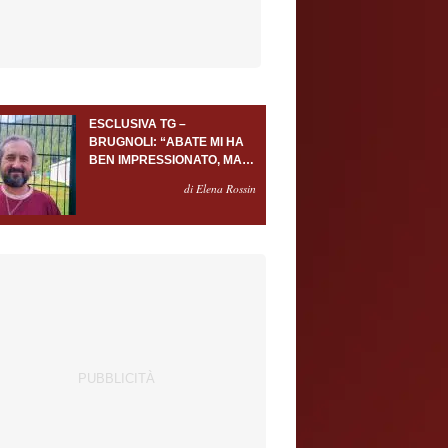
ESCLUSIVA TG –
BRUGNOLI: “ABATE MI HA
BEN IMPRESSIONATO, MA
AL TORINO OLTRE AL
di Elena Rossin
PORTIERE SERVONO
ALMENO ALTRI TRE
GIOCATORI”