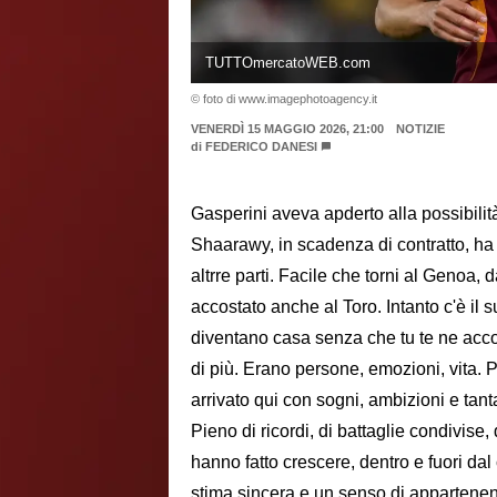
TUTTOmercatoWEB.com
© foto di www.imagephotoagency.it
VENERDÌ 15 MAGGIO 2026, 21:00
NOTIZIE
di
FEDERICO DANESI
Gasperini aveva apderto alla possibili
Shaarawy, in scadenza di contratto, ha
altrre parti. Facile che torni al Genoa,
accostato anche al Toro. Intanto c'è il 
diventano casa senza che tu te ne accor
di più. Erano persone, emozioni, vita. 
arrivato qui con sogni, ambizioni e tan
Pieno di ricordi, di battaglie condivise
hanno fatto crescere, dentro e fuori dal
stima sincera e un senso di appartenenz