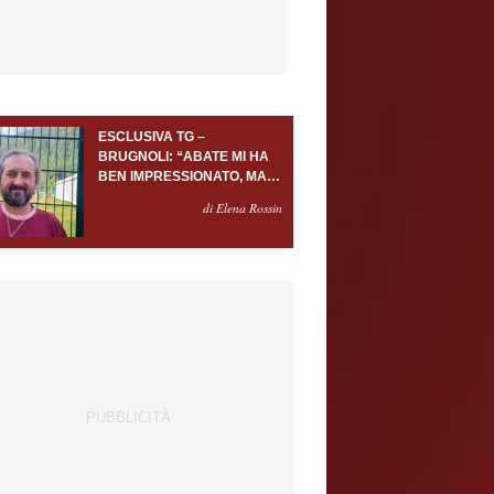
ESCLUSIVA TG –
BRUGNOLI: “ABATE MI HA
BEN IMPRESSIONATO, MA
AL TORINO OLTRE AL
di Elena Rossin
PORTIERE SERVONO
ALMENO ALTRI TRE
GIOCATORI”