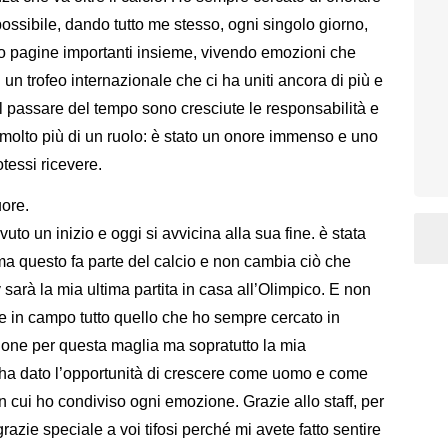
ssibile, dando tutto me stesso, ogni singolo giorno,
to pagine importanti insieme, vivendo emozioni che
i un trofeo internazionale che ci ha uniti ancora di più e
l passare del tempo sono cresciute le responsabilità e
 molto più di un ruolo: è stato un onore immenso e uno
otessi ricevere.
uore.
uto un inizio e oggi si avvicina alla sua fine. è stata
e ma questo fa parte del calcio e non cambia ciò che
sarà la mia ultima partita in casa all’Olimpico. E non
ere in campo tutto quello che ho sempre cercato in
ione per questa maglia ma sopratutto la mia
i ha dato l’opportunità di crescere come uomo e come
n cui ho condiviso ogni emozione. Grazie allo staff, per
grazie speciale a voi tifosi perché mi avete fatto sentire