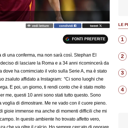
LE P
vedi letture
condividi
tweet
1
FONTI PREFERITE
tà di una conferma, ma non sarà così. Stephan El
2
 deciso di lasciare la Roma e a 34 anni ricomincerà da
 da dove ha comimciato il volo sulla Serie A, ma è stato
3
suo zsaluto affidato a Instagram: “Ci sono luoghi che
ga. E poi, un giorno, ti rendi conto che è stato molto
4
Per me, questi 10 anni sono stati tutto questo. Sono
ta voglia di dimostrare. Me ne vado con il cuore pieno.
, di gioie immense ma anche di momenti difficili che mi
 campo. In questo ambiente ho trovato affetto vero,
a che va oltre il calcio. Ho sempre cercato di onorare