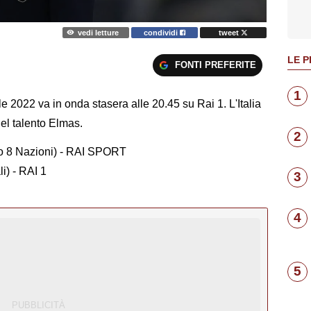
vedi letture
condividi
tweet
LE P
FONTI PREFERITE
1
le 2022 va in onda stasera alle 20.45 su Rai 1. L'Italia
el talento Elmas.
2
eo 8 Nazioni) - RAI SPORT
i) - RAI 1
3
4
5