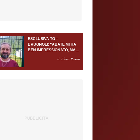
ESCLUSIVA TG –
BRUGNOLI: “ABATE MI HA
BEN IMPRESSIONATO, MA
AL TORINO OLTRE AL
di Elena Rossin
PORTIERE SERVONO
ALMENO ALTRI TRE
GIOCATORI”