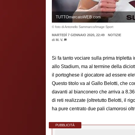
TUTTOmercatoWEB.com
© foto di Antonello Sammarco/Image Sport
MARTEDÌ 7 GENNAIO 2020, 22:49
NOTIZIE
di
M. V.
Si fa tanto vociare sulla prima tripletta
allo Stadium, ma al termine della dicio
il portoghese il giocatore ad essere elet
Questo titolo va al Gallo Belotti, che c
davanti al bianconero che arriva a 8.36. 
di reti realizzate (oltretutto Belotti, il 
ha pure centrato due pali clamorosi oltr
PUBBLICITÀ