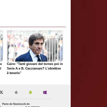
to
Cairo: "Tanti giovani del torneo poi in
l
Serie A e B. Cacciamani? L'obiettivo
è tenerlo"
Parte de Newtwork de