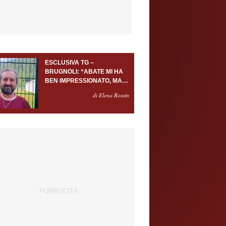
ESCLUSIVA TG –
BRUGNOLI: “ABATE MI HA
BEN IMPRESSIONATO, MA
AL TORINO OLTRE AL
di Elena Rossin
PORTIERE SERVONO
ALMENO ALTRI TRE
GIOCATORI”