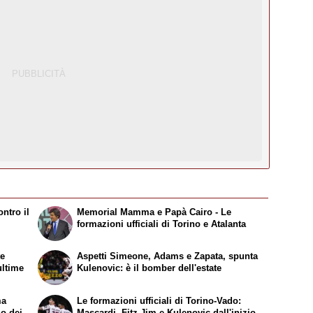
ntro il
Memorial Mamma e Papà Cairo - Le
formazioni ufficiali di Torino e Atalanta
te
Aspetti Simeone, Adams e Zapata, spunta
ultime
Kulenovic: è il bomber dell'estate
ma
Le formazioni ufficiali di Torino-Vado:
mo dei
Mascardi, Fitz-Jim e Kulenovic dall'inizio