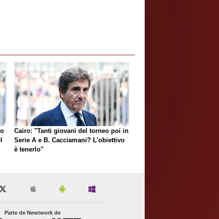
to
Cairo: "Tanti giovani del torneo poi in
l
Serie A e B. Cacciamani? L'obiettivo
è tenerlo"
Parte de Newtwork de