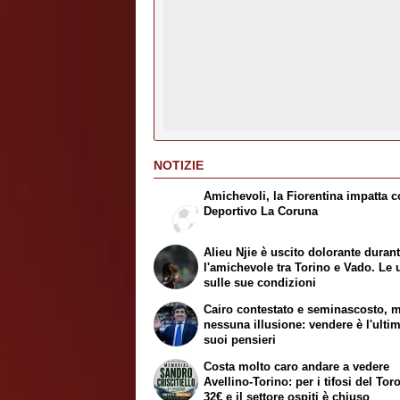
NOTIZIE
Amichevoli, la Fiorentina impatta co
Deportivo La Coruna
Alieu Njie è uscito dolorante duran
l'amichevole tra Torino e Vado. Le 
sulle sue condizioni
Cairo contestato e seminascosto, 
nessuna illusione: vendere è l'ulti
suoi pensieri
Costa molto caro andare a vedere
Avellino-Torino: per i tifosi del Tor
32€ e il settore ospiti è chiuso