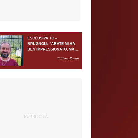
ESCLUSIVA TG –
BRUGNOLI: “ABATE MI HA
BEN IMPRESSIONATO, MA
AL TORINO OLTRE AL
di Elena Rossin
PORTIERE SERVONO
ALMENO ALTRI TRE
GIOCATORI”