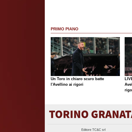
PRIMO PIANO
Un Toro in chiaro scuro batte
LIV
l'Avellino ai rigori
Avel
rigo
Editore TC&C srl