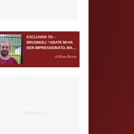
ESCLUSIVA TG –
BRUGNOLI: “ABATE MI HA
BEN IMPRESSIONATO, MA
AL TORINO OLTRE AL
di Elena Rossin
PORTIERE SERVONO
ALMENO ALTRI TRE
GIOCATORI”