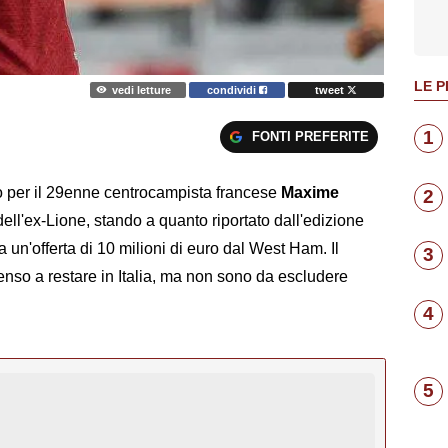
LE P
vedi letture
condividi
tweet
1
FONTI PREFERITE
ro per il 29enne centrocampista francese
Maxime
2
 dell'ex-Lione, stando a quanto riportato dall'edizione
 un'offerta di 10 milioni di euro dal West Ham. Il
3
so a restare in Italia, ma non sono da escludere
4
5