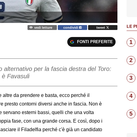
LE P
vedi letture
condividi
tweet
1
FONTI PREFERITE
2
alternativo per la fascia destra del Toro:
 è Favasuli
3
4
 altre da prendere e basta, ecco perché il
 presto contorni diversi anche in fascia. Non è
e servano esterni bassi, quelli che una volta
5
oppia fase, con una grande corsa. E così, dopo i
asciare il Filadelfia perché c'è già un candidato