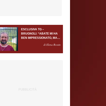
ESCLUSIVA TG –
BRUGNOLI: “ABATE MI HA
BEN IMPRESSIONATO, MA
AL TORINO OLTRE AL
di Elena Rossin
PORTIERE SERVONO
ALMENO ALTRI TRE
GIOCATORI”