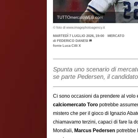
TUTTOmercatoWEB.com
© foto di www.imagephotoagency.it
MARTEDÌ 7 LUGLIO 2026, 19:00
MERCATO
di
FEDERICO DANESI
fonte Luca Cilli X
Spunta uno scenario di mercato 
se parte Pedersen, il candidato
Ci sono occasioni da prendere al volo e
calciomercato Toro
potrebbe assumere
mistero che per il gioco di Ignazio Abat
chiamavamo terzini, capaci di fare la d
Mondiali,
Marcus Pedersen
potrebbe l