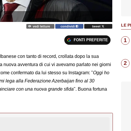
LE P
vedi letture
condividi
tweet
1
FONTI PREFERITE
lbanese con tanto di record, crollata dopo la sua
2
a nuova avventura di cui vi avevamo parlato nei giorni
 come confermato da lui stesso su Instagram: "
Oggi ho
 mi lega alla Federazione Azerbaijan fino al 30
inciare con una nuova grande sfida
". Buona fortuna