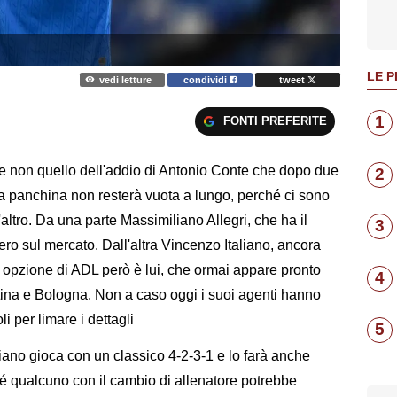
LE P
vedi letture
condividi
tweet
1
FONTI PREFERITE
se non quello dell'addio di Antonio Conte che dopo due
2
lla panchina non resterà vuota a lungo, perché ci sono
'altro. Da una parte Massimiliano Allegri, che ha il
3
ero sul mercato. Dall'altra Vincenzo Italiano, ancora
a opzione di ADL però è lui, che ormai appare pronto
4
ntina e Bologna. Non a caso oggi i suoi agenti hanno
i per limare i dettagli
5
liano gioca con un classico 4-2-3-1 e lo farà anche
é qualcuno con il cambio di allenatore potrebbe