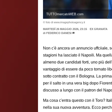
TUTTOmercatoWEB.com
© foto di www.imagephotoagency.it
MARTEDÌ 26 MAGGIO 2026, 23:15
EX GRANATA
di
FEDERICO DANESI
Non c'è ancora un annuncio uffciiale, 
stagioni ha lasciato il Napoili. Ma que
almeno due candidati forti, uno più dell
vantaggio di essere da poco tornato lib
sotto contratto con il Bologna. La prim
per il salto in una vera big dopo Fiore
discusso a lungo con il patron del Napol
Ma cosa c'entra questo con il Toro? Ita
nella sua nuova avventura. Ecco perch