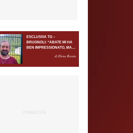
ESCLUSIVA TG –
BRUGNOLI: “ABATE MI HA
BEN IMPRESSIONATO, MA
AL TORINO OLTRE AL
di Elena Rossin
PORTIERE SERVONO
ALMENO ALTRI TRE
GIOCATORI”