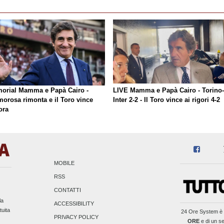
orial Mamma e Papà Cairo -
LIVE Mamma e Papà Cairo - Torino-
morosa rimonta e il Toro vince
Inter 2-2 - Il Toro vince ai rigori 4-2
ora
MOBILE
RSS
CONTATTI
la
ACCESSIBILITY
tuita
24 Ore System
è 
PRIVACY POLICY
ORE
e di un se