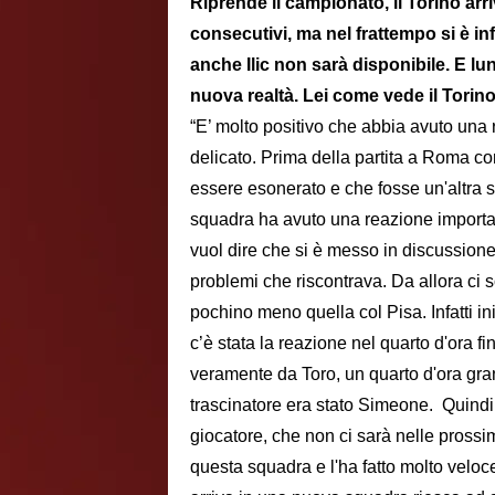
Riprende il campionato, il Torino arriva
consecutivi, ma nel frattempo si è i
anche Ilic non sarà disponibile. E lu
nuova realtà. Lei come vede il Torin
“E’ molto positivo che abbia avuto un
delicato. Prima della partita a Roma c
essere esonerato e che fosse un'altra st
squadra ha avuto una reazione important
vuol dire che si è messo in discussione
problemi che riscontrava. Da allora ci so
pochino meno quella col Pisa. Infatti i
c’è stata la reazione nel quarto d'ora 
veramente da Toro, un quarto d'ora gran
trascinatore era stato Simeone. Quindi è
giocatore, che non ci sarà nelle pross
questa squadra e l'ha fatto molto velo