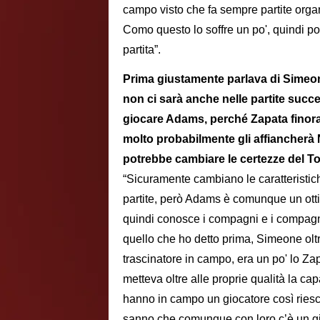
campo visto che fa sempre partite organ
Como questo lo soffre un po', quindi po
partita”.
Prima giustamente parlava di Simeon
non ci sarà anche nelle partite suc
giocare Adams, perché Zapata finora 
molto probabilmente gli affiancher
potrebbe cambiare le certezze del T
“Sicuramente cambiano le caratteristich
partite, però Adams è comunque un otti
quindi conosce i compagni e i compag
quello che ho detto prima, Simeone olt
trascinatore in campo, era un po' lo Za
metteva oltre alle proprie qualità la c
hanno in campo un giocatore così riesc
sanno che comunque con loro c’è un gi