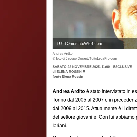
TUTTOmercatoWEB.com
Andrea Ardito
© foto di Jacopo Duranti/TuttoLegaPro.com
SABATO 22 NOVEMBRE 2025, 11:00
ESCLUSIVE
di
ELENA ROSSIN
fonte Elena Rossin
Andrea Ardito
è stato intervistato in e
Torino dal 2005 al 2007 e in preceden
dal 2009 al 2015. Attualmente è il diret
del settore giovanile. Con lui abbiamo 
lariani.