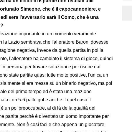
 da un filotto di 6 partite con risultati utili
nfortunato Simeone, che è il capocannoniere, e
nedì sera l’avversario sarà il Como, che è una
o?
a reazione importante in un momento veramente
on la Lazio sembrava che l'allenatore Baroni dovesse
agione negativa, invece da quella partita in poi la
e, l'allenatore ha cambiato il sistema di gioco, quindi
 in persona per trovare soluzioni e per uscire dai
no state partite quasi tutte molto positive, l'unica un
nizialmente si era messa su un binario negativo, ma poi
finale del primo tempo ed è stata una reazione
ata con 5-6 palle gol e anche il quel caso il
 un po’ preoccupare, al di là della qualità del
ime partite perché è diventato un uomo importante per
cemente. Non è così facile che appena un giocatore