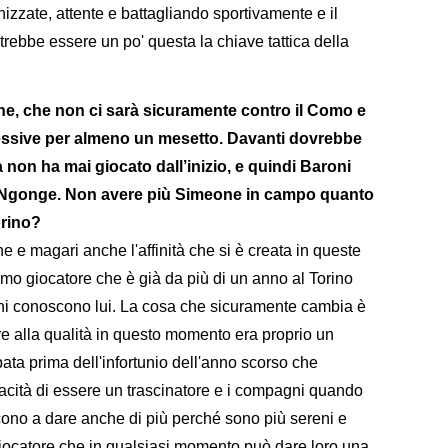
izzate, attente e battagliando sportivamente e il
trebbe essere un po' questa la chiave tattica della
e, che non ci sarà sicuramente contro il Como e
cessive per almeno un mesetto. Davanti dovrebbe
non ha mai giocato dall’inizio, e quindi Baroni
à Ngonge. Non avere più Simeone in campo quanto
orino?
e e magari anche l'affinità che si è creata in queste
mo giocatore che è già da più di un anno al Torino
ni conoscono lui. La cosa che sicuramente cambia è
re alla qualità in questo momento era proprio un
pata prima dell'infortunio dell'anno scorso che
apacità di essere un trascinatore e i compagni quando
ono a dare anche di più perché sono più sereni e
ocatore che in qualsiasi momento può dare loro una