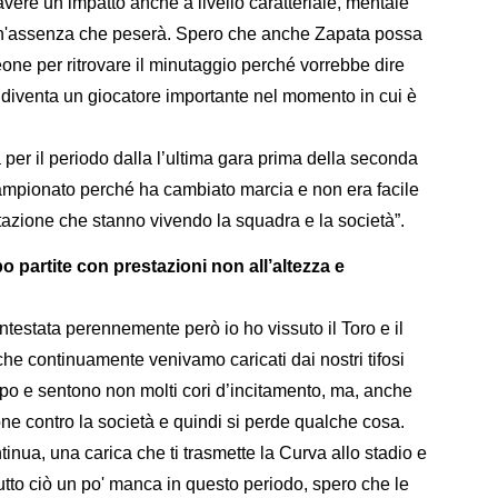
vere un impatto anche a livello caratteriale, mentale
un'assenza che peserà. Spero che anche Zapata possa
one per ritrovare il minutaggio perché vorrebbe dire
 diventa un giocatore importante nel momento in cui è
a per il periodo dalla l’ultima gara prima della seconda
 campionato perché ha cambiato marcia e non era facile
tazione che stanno vivendo la squadra e la società”.
o partite con prestazioni non all’altezza e
ntestata perennemente però io ho vissuto il Toro e il
che continuamente venivamo caricati dai nostri tifosi
po e sentono non molti cori d’incitamento, ma, anche
one contro la società e quindi si perde qualche cosa.
ntinua, una carica che ti trasmette la Curva allo stadio e
Tutto ciò un po' manca in questo periodo, spero che le