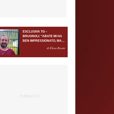
ESCLUSIVA TG –
BRUGNOLI: “ABATE MI HA
BEN IMPRESSIONATO, MA
AL TORINO OLTRE AL
di Elena Rossin
PORTIERE SERVONO
ALMENO ALTRI TRE
GIOCATORI”