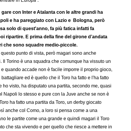
 entrare in Europa”.
 gare con Inter e Atalanta con le altre grandi ha
Napoli e ha pareggiato con Lazio e Bologna, però
a solo di quest'anno, fa più fatica infatti fa
i ripartire. E prima della fine del girone d’andata
ari che sono squadre medio-piccole.
a questo punto di vista, però magari sono anche
i. Il Torino è una squadra che comunque ha vissuto un
e e quando accade non è facile imporre il proprio gioco,
battagliare ed è quello che il Toro ha fatto e l'ha fatto
ho visto, ha disputato una partita, secondo me, quasi
 Col Napoli lo stesso e pure con la Juve anche se non è
Toro ha fatto una partita da Toro, un derby giocato
sì anche col Como, a loro si pensa come a una
no le partite come una grande e quindi magari il Toro
o che sta vivendo e per quello che riesce a mettere in