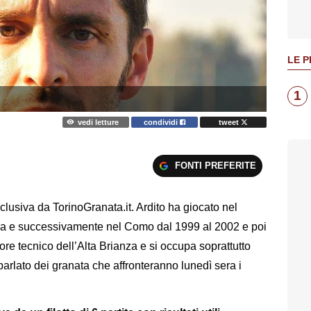
LE P
1
vedi letture
condividi
tweet
FONTI PREFERITE
sclusiva da TorinoGranata.it. Ardito ha giocato nel
za e successivamente nel Como dal 1999 al 2002 e poi
tore tecnico dell’Alta Brianza e si occupa soprattutto
parlato dei granata che affronteranno lunedì sera i