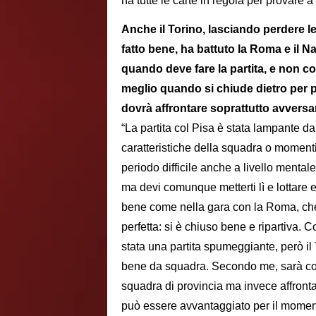
ha tutte le carte in regola per provare a
Anche il Torino, lasciando perdere le
fatto bene, ha battuto la Roma e il 
quando deve fare la partita, e non cos
meglio quando si chiude dietro per po
dovrà affrontare soprattutto avvers
“La partita col Pisa è stata lampante d
caratteristiche della squadra o moment
periodo difficile anche a livello mental
ma devi comunque metterti lì e lottare e 
bene come nella gara con la Roma, che 
perfetta: si è chiuso bene e ripartiva.
stata una partita spumeggiante, però il 
bene da squadra. Secondo me, sarà co
squadra di provincia ma invece affronta
può essere avvantaggiato per il moment