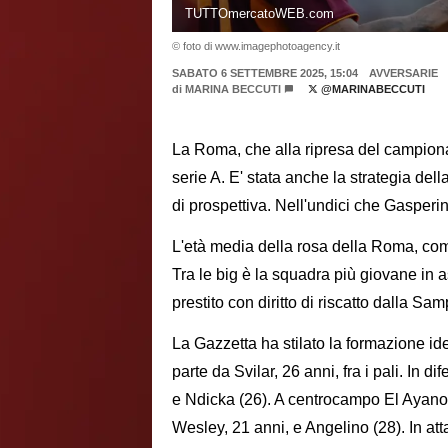
TUTTOmercatoWEB.com
© foto di www.imagephotoagency.it
SABATO 6 SETTEMBRE 2025, 15:04
AVVERSARIE
di
MARINA BECCUTI
@MARINABECCUTI
La Roma, che alla ripresa del campionat
serie A. E' stata anche la strategia del
di prospettiva. Nell'undici che Gasperin
L'età media della rosa della Roma, come
Tra le big è la squadra più giovane in as
prestito con diritto di riscatto dalla Sam
La Gazzetta ha stilato la formazione i
parte da Svilar, 26 anni, fra i pali. In d
e Ndicka (26). A centrocampo El Ayanou
Wesley, 21 anni, e Angelino (28). In at