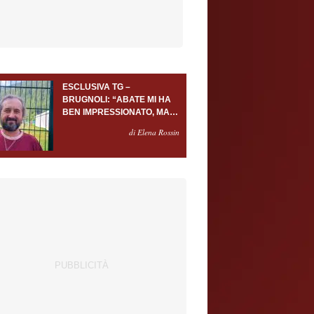
ESCLUSIVA TG –
BRUGNOLI: “ABATE MI HA
BEN IMPRESSIONATO, MA
AL TORINO OLTRE AL
di Elena Rossin
PORTIERE SERVONO
ALMENO ALTRI TRE
GIOCATORI”