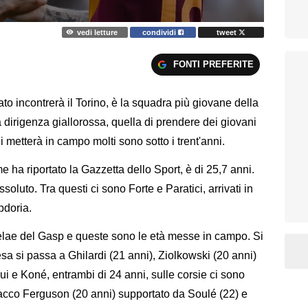
vedi letture
condividi
tweet
FONTI PREFERITE
o incontrerà il Torino, è la squadra più giovane della
la dirigenza giallorossa, quella di prendere dei giovani
i metterà in campo molti sono sotto i trent'anni.
 ha riportato la Gazzetta dello Sport, è di 25,7 anni.
soluto. Tra questi ci sono Forte e Paratici, arrivati in
pdoria.
delae del Gasp e queste sono le età messe in campo. Si
ifesa si passa a Ghilardi (21 anni), Ziolkowski (20 anni)
i e Koné, entrambi di 24 anni, sulle corsie ci sono
tacco Ferguson (20 anni) supportato da Soulé (22) e