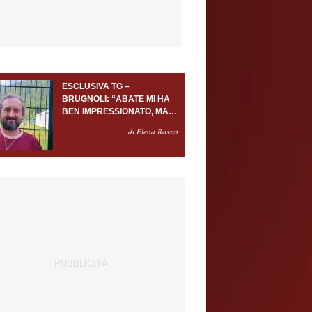
ESCLUSIVA TG –
BRUGNOLI: “ABATE MI HA
BEN IMPRESSIONATO, MA
AL TORINO OLTRE AL
di Elena Rossin
PORTIERE SERVONO
ALMENO ALTRI TRE
GIOCATORI”