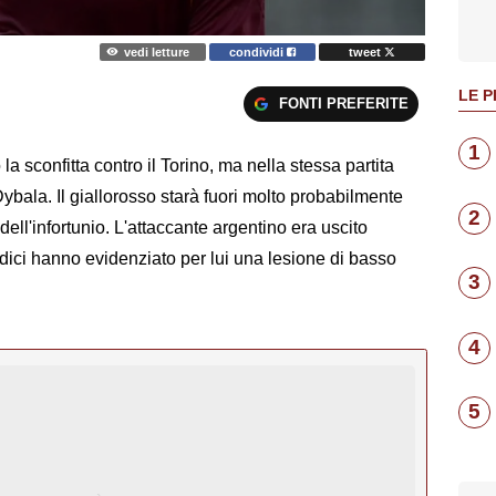
vedi letture
condividi
tweet
LE P
FONTI PREFERITE
1
la sconfitta contro il Torino, ma nella stessa partita
Dybala. Il giallorosso starà fuori molto probabilmente
2
ell'infortunio. L'attaccante argentino era uscito
i medici hanno evidenziato per lui una lesione di basso
3
4
5