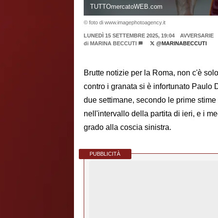
TUTTOmercatoWEB.com
© foto di www.imagephotoagency.it
LUNEDÌ 15 SETTEMBRE 2025, 19:04
AVVERSARIE
di
MARINA BECCUTI
@MARINABECCUTI
Brutte notizie per la Roma, non c'è solo 
contro i granata si è infortunato Paulo 
due settimane, secondo le prime stime d
nell'intervallo della partita di ieri, e 
grado alla coscia sinistra.
PUBBLICITÀ