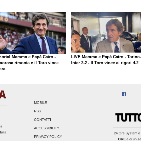
orial Mamma e Papà Cairo -
LIVE Mamma e Papà Cairo - Torino-
morosa rimonta e il Toro vince
Inter 2-2 - Il Toro vince ai rigori 4-2
ora
MOBILE
RSS
CONTATTI
la
ACCESSIBILITY
tuita
24 Ore System
è 
PRIVACY POLICY
ORE
e di un se