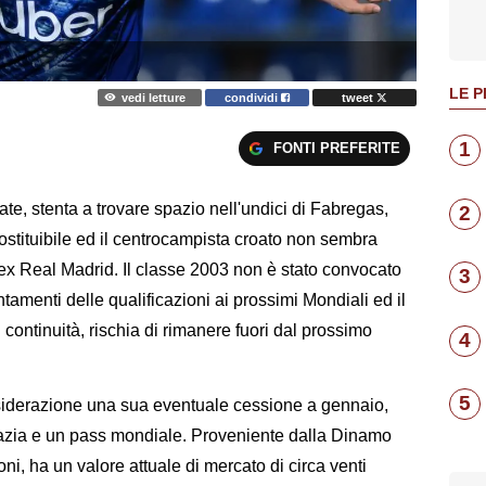
LE P
vedi letture
condividi
tweet
1
FONTI PREFERITE
ate, stenta a trovare spazio nell'undici di Fabregas,
2
ostituibile ed il centrocampista croato non sembra
o ex Real Madrid. Il classe 2003 non è stato convocato
3
tamenti delle qualificazioni ai prossimi Mondiali ed il
ontinuità, rischia di rimanere fuori dal prossimo
4
5
iderazione una sua eventuale cessione a gennaio,
roazia e un pass mondiale. Proveniente dalla Dinamo
ni, ha un valore attuale di mercato di circa venti