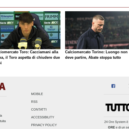
ciomercato Toro: Cacciamani alla
Calciomercato Torino: Luongo non
a, il Toro aspetta di chiudere due
deve partire, Abate stoppa tutto
i
MOBILE
RSS
CONTATTI
la
ACCESSIBILITY
tuita
24 Ore System
è 
PRIVACY POLICY
ORE
e di un se