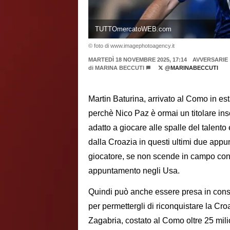
TUTTOmercatoWEB.com
© foto di www.imagephotoagency.it
MARTEDÌ 18 NOVEMBRE 2025, 17:14
AVVERSARIE
di
MARINA BECCUTI
@MARINABECCUTI
Martin Baturina, arrivato al Como in est
perchè Nico Paz è ormai un titolare ins
adatto a giocare alle spalle del talent
dalla Croazia in questi ultimi due appun
giocatore, se non scende in campo con c
appuntamento negli Usa.
Quindi può anche essere presa in cons
per permettergli di riconquistare la C
Zagabria, costato al Como oltre 25 milio