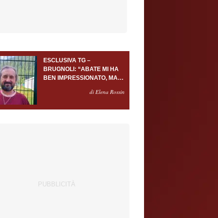
ESCLUSIVA TG –
BRUGNOLI: “ABATE MI HA
BEN IMPRESSIONATO, MA
AL TORINO OLTRE AL
di Elena Rossin
PORTIERE SERVONO
ALMENO ALTRI TRE
GIOCATORI”