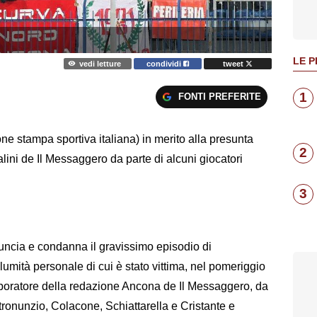
LE P
vedi letture
condividi
tweet
1
FONTI PREFERITE
ne stampa sportiva italiana) in merito alla presunta
2
lini de Il Messaggero da parte di alcuni giocatori
3
uncia e condanna il gravissimo episodio di
umità personale di cui è stato vittima, nel pomeriggio
llaboratore della redazione Ancona de Il Messaggero, da
tronunzio, Colacone, Schiattarella e Cristante e