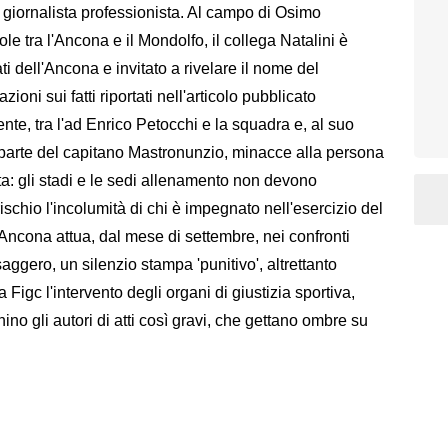
giornalista professionista. Al campo di Osimo
le tra l'Ancona e il Mondolfo, il collega Natalini è
i dell'Ancona e invitato a rivelare il nome del
ioni sui fatti riportati nell'articolo pubblicato
ente, tra l'ad Enrico Petocchi e la squadra e, al suo
da parte del capitano Mastronunzio, minacce alla persona
udita: gli stadi e le sedi allenamento non devono
rischio l'incolumità di chi è impegnato nell'esercizio del
c Ancona attua, dal mese di settembre, nei confronti
ggero, un silenzio stampa 'punitivo', altrettanto
la Figc l'intervento degli organi di giustizia sportiva,
ino gli autori di atti così gravi, che gettano ombre su