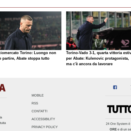
ciomercato Torino: Luongo non
Torino-Vado 3-1, quarta vittoria esti
 partire, Abate stoppa tutto
per Abate: Kulenovic protagonista,
ma c'è ancora da lavorare
MOBILE
RSS
CONTATTI
la
ACCESSIBILITY
tuita
24 Ore System
è 
PRIVACY POLICY
ORE
e di un se