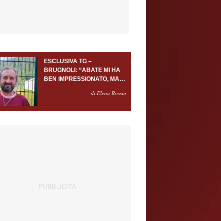
ESCLUSIVA TG –
BRUGNOLI: “ABATE MI HA
BEN IMPRESSIONATO, MA
AL TORINO OLTRE AL
di Elena Rossin
PORTIERE SERVONO
ALMENO ALTRI TRE
GIOCATORI”