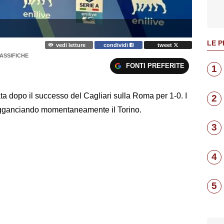
LE P
vedi letture
condividi
tweet
LASSIFICHE
FONTI PREFERITE
1
ata dopo il successo del Cagliari sulla Roma per 1-0. I
2
 agganciando momentaneamente il Torino.
3
4
5