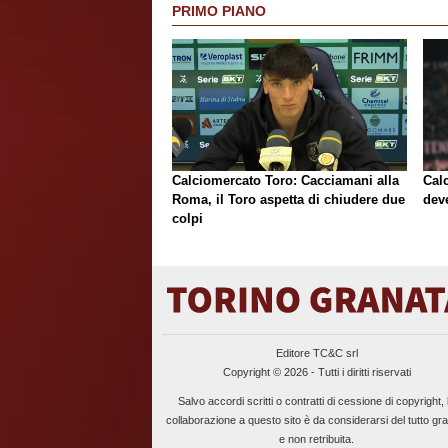
PRIMO PIANO
Calciomercato Toro: Cacciamani alla
Cal
Roma, il Toro aspetta di chiudere due
deve
colpi
Editore TC&C srl
Copyright © 2026 - Tutti i diritti riservati
Salvo accordi scritti o contratti di cessione di copyright, 
collaborazione a questo sito è da considerarsi del tutto gra
e non retribuita.