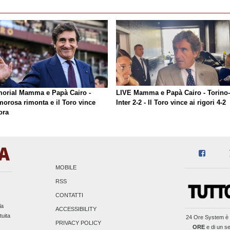
orial Mamma e Papà Cairo -
LIVE Mamma e Papà Cairo - Torino-
morosa rimonta e il Toro vince
Inter 2-2 - Il Toro vince ai rigori 4-2
ora
MOBILE
RSS
CONTATTI
la
ACCESSIBILITY
tuita
24 Ore System
è 
PRIVACY POLICY
ORE
e di un se