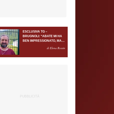
ESCLUSIVA TG –
BRUGNOLI: “ABATE MI HA
BEN IMPRESSIONATO, MA
AL TORINO OLTRE AL
di Elena Rossin
PORTIERE SERVONO
ALMENO ALTRI TRE
GIOCATORI”