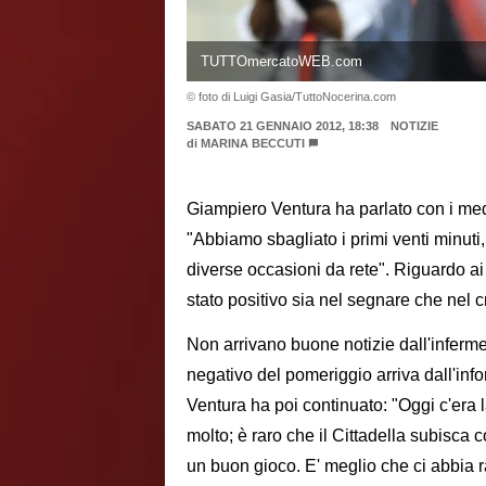
TUTTOmercatoWEB.com
© foto di Luigi Gasia/TuttoNocerina.com
SABATO 21 GENNAIO 2012, 18:38
NOTIZIE
di
MARINA BECCUTI
Giampiero Ventura ha parlato con i media
"Abbiamo sbagliato i primi venti minuti
diverse occasioni da rete". Riguardo ai
stato positivo sia nel segnare che nel c
Non arrivano buone notizie dall'infermeri
negativo del pomeriggio arriva dall'info
Ventura ha poi continuato: "Oggi c'era l
molto; è raro che il Cittadella subisca c
un buon gioco. E' meglio che ci abbia r