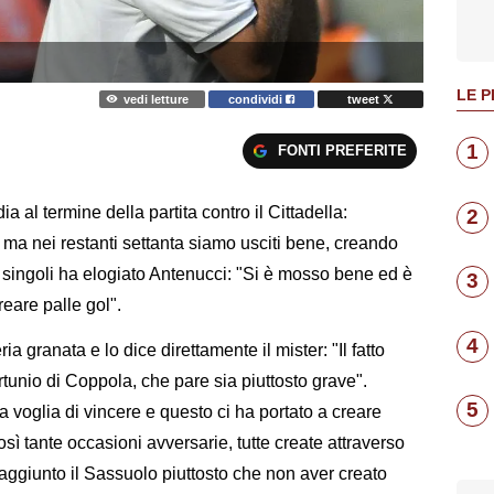
LE P
vedi letture
condividi
tweet
1
FONTI PREFERITE
 al termine della partita contro il Cittadella:
2
, ma nei restanti settanta siamo usciti bene, creando
 singoli ha elogiato Antenucci: "Si è mosso bene ed è
3
reare palle gol".
4
a granata e lo dice direttamente il mister: "Il fatto
rtunio di Coppola, che pare sia piuttosto grave".
5
a voglia di vincere e questo ci ha portato a creare
osì tante occasioni avversarie, tutte create attraverso
aggiunto il Sassuolo piuttosto che non aver creato