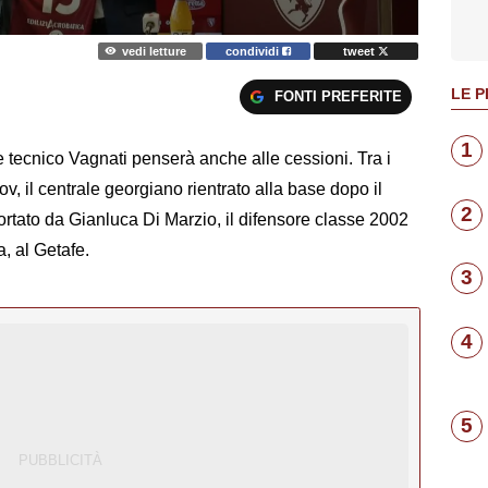
vedi letture
condividi
tweet
LE P
FONTI PREFERITE
1
ore tecnico Vagnati penserà anche alle cessioni. Tra i
v, il centrale georgiano rientrato alla base dopo il
2
ortato da Gianluca Di Marzio, il difensore classe 2002
, al Getafe.
3
4
5