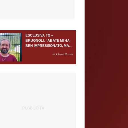
ESCLUSIVA TG –
BRUGNOLI: “ABATE MI HA
BEN IMPRESSIONATO, MA
AL TORINO OLTRE AL
di Elena Rossin
PORTIERE SERVONO
ALMENO ALTRI TRE
GIOCATORI”