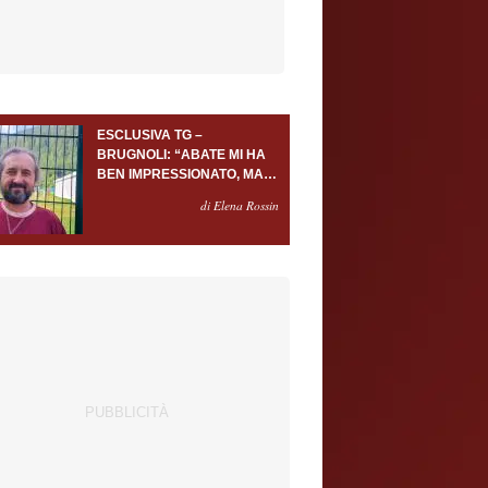
ESCLUSIVA TG –
BRUGNOLI: “ABATE MI HA
BEN IMPRESSIONATO, MA
AL TORINO OLTRE AL
di Elena Rossin
PORTIERE SERVONO
ALMENO ALTRI TRE
GIOCATORI”