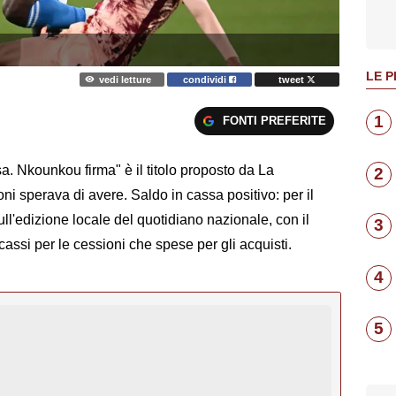
LE P
vedi letture
condividi
tweet
1
FONTI PREFERITE
esa. Nkounkou firma" è il titolo proposto da La
2
ni sperava di avere. Saldo in cassa positivo: per il
ull'edizione locale del quotidiano nazionale, con il
3
assi per le cessioni che spese per gli acquisti.
4
5