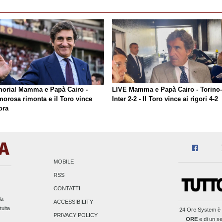
orial Mamma e Papà Cairo -
LIVE Mamma e Papà Cairo - Torino-
morosa rimonta e il Toro vince
Inter 2-2 - Il Toro vince ai rigori 4-2
ora
MOBILE
RSS
CONTATTI
la
ACCESSIBILITY
tuita
24 Ore System
è 
PRIVACY POLICY
ORE
e di un se