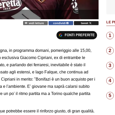
LE P
vedi letture
condividi
tweet
1
FONTI PREFERITE
2
ogna, in programma domani, pomeriggio alle 15,00,
in esclusiva Giacomo Cipriani, ex di entrambe le
, e parlando dei ferraresi, inevitabile è stato il
3
ssato agli estensi, e Iago Falque, che continua ad
 Cipriani in merito: "Bonifazi è un buon acquisto per i
4
a e l'ambiente. E' giovane ma saprà calarsi subito
e un po' il ritmo partita ma a Torino qualche partita
5
e potrebbe essere il rinforzo giusto, di gran qualità.