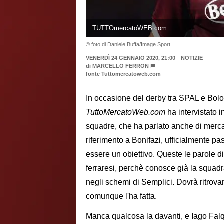
TUTTOmercatoWEB.com
© foto di Daniele Buffa/Image Sport
VENERDÌ 24 GENNAIO 2020, 21:00
NOTIZIE
di
MARCELLO FERRON
fonte Tuttomercatoweb.com
In occasione del derby tra SPAL e Bol
TuttoMercatoWeb.com
ha intervistato 
squadre, che ha parlato anche di mercato
riferimento a Bonifazi, ufficialmente pa
essere un obiettivo. Queste le parole di
ferraresi, perchè conosce già la squadr
negli schemi di Semplici. Dovrà ritrovar
comunque l'ha fatta.
Manca qualcosa la davanti, e Iago Falqu