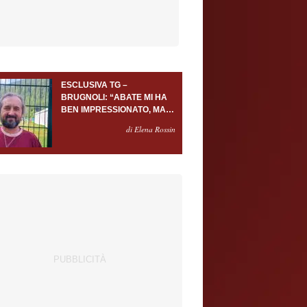
ESCLUSIVA TG –
BRUGNOLI: “ABATE MI HA
BEN IMPRESSIONATO, MA
AL TORINO OLTRE AL
di Elena Rossin
PORTIERE SERVONO
ALMENO ALTRI TRE
GIOCATORI”