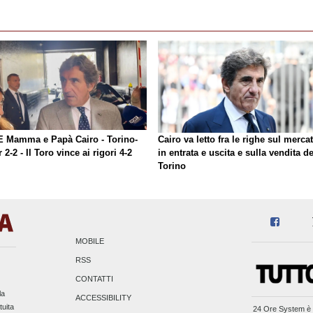
E Mamma e Papà Cairo - Torino-
Cairo va letto fra le righe sul merca
r 2-2 - Il Toro vince ai rigori 4-2
in entrata e uscita e sulla vendita de
Torino
MOBILE
RSS
CONTATTI
la
ACCESSIBILITY
tuita
24 Ore System
è 