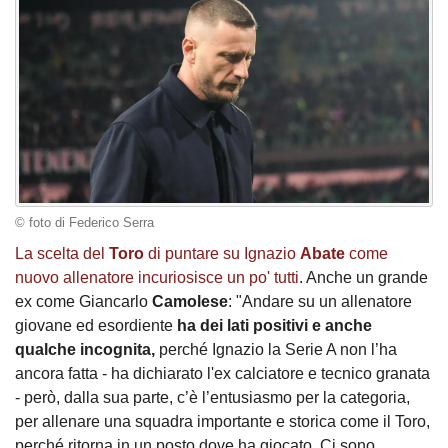
© foto di Federico Serra
La scelta del
Toro
di puntare su Ignazio
Abate
come
nuovo allenatore incuriosisce un po' tutti
. Anche un grande
ex come Giancarlo
Camolese
: "Andare su un allenatore
giovane ed esordiente
ha dei lati positivi e anche
qualche incognita,
perché Ignazio la Serie A non l’ha
ancora fatta - ha dichiarato l'ex calciatore e tecnico granata
- però, dalla sua parte, c’è l’entusiasmo per la categoria,
per allenare una squadra importante e storica come il Toro,
perché ritorna in un posto dove ha giocato. Ci sono,