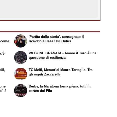
'Partita della storia', consegnato il
: come
ricavato a Casa UGI Onlus
WEBZINE GRANATA - Amare il Toro è una
c'è
questione di resilienza
lli,
TC Melfi, Memorial Mauro Tartaglia. Tra
gli ospiti Zaccarelli
ione
Derby, la Maratona torna piena: tutti in
ia” è
corteo dal Fila