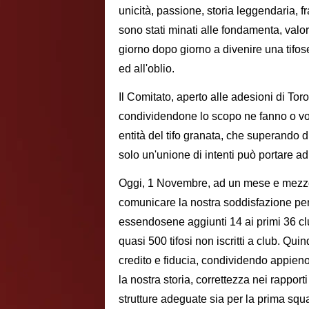
unicità, passione, storia leggendaria, fra
sono stati minati alle fondamenta, val
giorno dopo giorno a divenire una tifose
ed all'oblio.
Il Comitato, aperto alle adesioni di Toro
condividendone lo scopo ne fanno o vor
entità del tifo granata, che superando 
solo un'unione di intenti può portare ad
Oggi, 1 Novembre, ad un mese e mezzo 
comunicare la nostra soddisfazione per
essendosene aggiunti 14 ai primi 36 clu
quasi 500 tifosi non iscritti a club. Qu
credito e fiducia, condividendo appieno l
la nostra storia, correttezza nei rapport
strutture adeguate sia per la prima squa