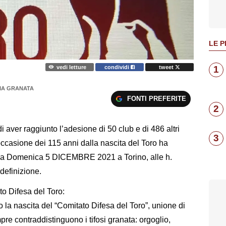
LE P
vedi letture
condividi
tweet
1
IA GRANATA
FONTI PREFERITE
2
i aver raggiunto l’adesione di 50 club e di 486 altri
3
n occasione dei 115 anni dalla nascita del Toro ha
ica Domenica 5 DICEMBRE 2021 a Torino, alle h.
definizione.
o Difesa del Toro:
a nascita del “Comitato Difesa del Toro”, unione di
mpre contraddistinguono i tifosi granata: orgoglio,