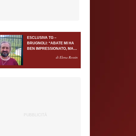
ESCLUSIVA TG –
BRUGNOLI: “ABATE MI HA
BEN IMPRESSIONATO, MA
AL TORINO OLTRE AL
di Elena Rossin
PORTIERE SERVONO
ALMENO ALTRI TRE
GIOCATORI”