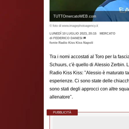
TUTTOmercatoWEB.com
© foto di www.imagephotoagency.it
LUNEDÌ 10 LUGLIO 2023, 20:15
MERCATO
di
FEDERICO DANESI
fonte Radio Kiss Kiss Napoli
Tra i nomi accostati al Toro per la fasci
Schuurs, c'è quello di Alessio Zerbin. L
Radio Kiss Kiss: "Alessio è maturato ta
esperienze. Ci sono state delle chiacc
sono stati degli approcci con altre squ
allenatore".
PUBBLICITÀ