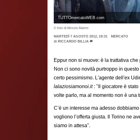
TUTTOmercatoWEB.com
© foto di Alessio Alaimo
MARTEDÌ 7 AGOSTO 2012, 19:31
MERCATO
di
RICCARDO BILLIA
Eppur non si muove: è la trattativa che
Non ci sono novità purtroppo in questo
certo pessimismo. L'agente dell'ex Udi
lalaziosiamonoi.it
: "Il giocatore è stat
volte parlo, ma al momento non è una t
C’è un interesse ma adesso dobbiamo ca
vogliono l’offerta giusta. Il Torino ne 
siamo in attesa".