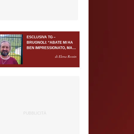
ESCLUSIVA TG –
BRUGNOLI: “ABATE MI HA
BEN IMPRESSIONATO, MA
AL TORINO OLTRE AL
di Elena Rossin
PORTIERE SERVONO
ALMENO ALTRI TRE
GIOCATORI”