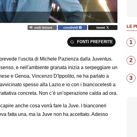
LE P
vedi letture
condividi
tweet
1
FONTI PREFERITE
 prevede l'uscita di Michele Pazienza dalla Juventus.
2
 senso, e nell'ambiente granata inizia a serpeggiare un
nese e Genoa, Vincenzo D'Ippolito, ne ha parlato a
3
o avvicinato spesso alla Lazio e io con i biancocelesti a
rattativa concreta. Non c’è un’operazione calda ad ora.
pire anche cosa vorrà fare la Juve. I bianconeri
aveva fatta una, ma la Juve non ha accettato. Adesso