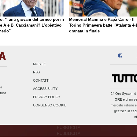
o: "Tanti giovani del torneo poi in
Memorial Mamma e Papà Cairo - Il
ie A e B. Cacciamani? L'obiettivo
Torino Primavera batte l'Atalanta 4-1
nerlo"
granata in finale
MOBILE
RSS
CONTATTI
la
ACCESSIBILITY
tuita
24 Ore System
è 
PRIVACY POLICY
ORE
e di un se
mercato italiano e
CONSENSO COOKIE
gestisce in escl
in