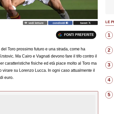
LE P
vedi letture
condividi
tweet
1
FONTI PREFERITE
 del Toro prossimo futuro e una strada, come ha
2
stovic. Ma Cairo e Vagnati devono fare il tifo contro il
per caratteristiche fisiche ed età piace molto al Toro ma
3
 virare su Lorenzo Lucca. In ogni caso attualmente il
di euro.
4
5