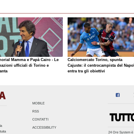
orial Mamma e Papà Cairo - Le
Calciomercato Torino, spunta
azioni ufficiali di Torino e
Cajuste: il centrocampista del Napol
anta
entra tra gli obiettivi
MOBILE
RSS
CONTATTI
la
ACCESSIBILITY
tuita
24 Ore System
è 