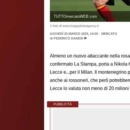
TUTTOmercatoWEB.com
© foto di www.imagephotoagency.it
GIOVEDÌ 20 MARZO 2025, 14:00
MERCATO
di
FEDERICO DANESI
Almeno un nuovo attaccante nella rosa
confermato La Stampa, porta a Nikola Kr
Lecce e...per il Milan. Il montenegrino 
anche ai rossoneri, che però potrebbero
Lecce lo valuta non meno di 20 milioni 
PUBBLICITÀ