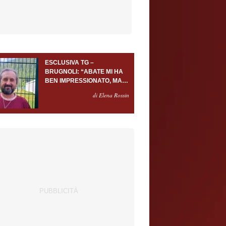
ESCLUSIVA TG –
BRUGNOLI: “ABATE MI HA
BEN IMPRESSIONATO, MA
AL TORINO OLTRE AL
di Elena Rossin
PORTIERE SERVONO
ALMENO ALTRI TRE
GIOCATORI”