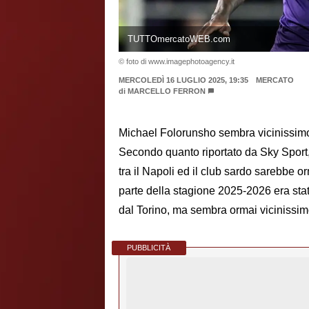
TUTTOmercatoWEB.com
© foto di www.imagephotoagency.it
MERCOLEDÌ 16 LUGLIO 2025, 19:35
MERCATO
di
MARCELLO FERRON
Michael Folorunsho sembra vicinissimo 
Secondo quanto riportato da Sky Sport,
tra il Napoli ed il club sardo sarebbe o
parte della stagione 2025-2026 era stato
dal Torino, ma sembra ormai vicinissimo
PUBBLICITÀ