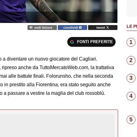
LE P
vedi letture
condividi
tweet
1
FONTI PREFERITE
a diventare un nuovo giocatore del Cagliari.
2
 ripreso anche da TuttoMercatoWeb.com, la trattativa
rmai alle battute finali. Folorunsho, che nella seconda
3
 in prestito alla Fiorentina, era stato seguito anche
 a passare a vestire la maglia del club rossoblù.
4
5