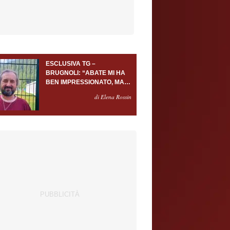
ESCLUSIVA TG –
BRUGNOLI: “ABATE MI HA
BEN IMPRESSIONATO, MA
AL TORINO OLTRE AL
di Elena Rossin
PORTIERE SERVONO
ALMENO ALTRI TRE
GIOCATORI”