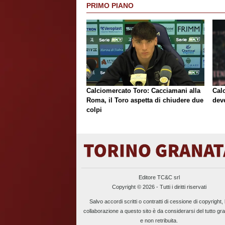
PRIMO PIANO
Calciomercato Toro: Cacciamani alla
Cal
Roma, il Toro aspetta di chiudere due
deve
colpi
Editore TC&C srl
Copyright © 2026 - Tutti i diritti riservati
Salvo accordi scritti o contratti di cessione di copyright, 
collaborazione a questo sito è da considerarsi del tutto gra
e non retribuita.