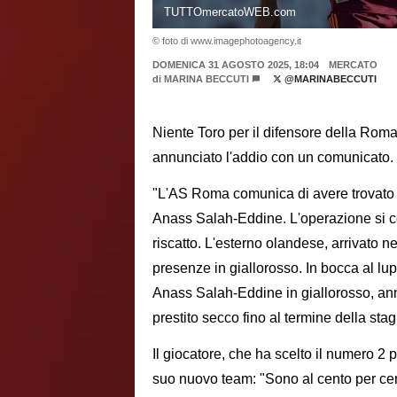
TUTTOmercatoWEB.com
© foto di www.imagephotoagency.it
DOMENICA 31 AGOSTO 2025, 18:04
MERCATO
di
MARINA BECCUTI
@MARINABECCUTI
Niente Toro per il difensore della Ro
annunciato l'addio con un comunicato.
"L'AS Roma comunica di avere trovato 
Anass Salah-Eddine. L'operazione si con
riscatto. L'esterno olandese, arrivato n
presenze in giallorosso. In bocca al lu
Anass Salah-Eddine in giallorosso, a
prestito secco fino al termine della sta
Il giocatore, che ha scelto il numero 2 p
suo nuovo team: "Sono al cento per cen