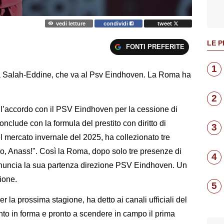
vedi letture
condividi
tweet
LE P
FONTI PREFERITE
1
ma Salah-Eddine, che va al Psv Eindhoven. La Roma ha
2
l’accordo con il PSV Eindhoven per la cessione di
clude con la formula del prestito con diritto di
3
el mercato invernale del 2025, ha collezionato tre
po, Anass!". Così la Roma, dopo solo tre presenze di
4
nnuncia la sua partenza direzione PSV Eindhoven. Un
gione.
5
er la prossima stagione, ha detto ai canali ufficiali del
to in forma e pronto a scendere in campo il prima