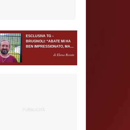
ESCLUSIVA TG –
BRUGNOLI: “ABATE MI HA
BEN IMPRESSIONATO, MA
AL TORINO OLTRE AL
di Elena Rossin
PORTIERE SERVONO
ALMENO ALTRI TRE
GIOCATORI”