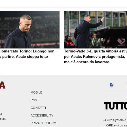
ciomercato Torino: Luongo non
Torino-Vado 3-1, quarta vittoria esti
 partire, Abate stoppa tutto
per Abate: Kulenovic protagonista,
ma c'è ancora da lavorare
MOBILE
RSS
CONTATTI
la
ACCESSIBILITY
tuita
24 Ore System
è 
PRIVACY POLICY
ORE
e di un se