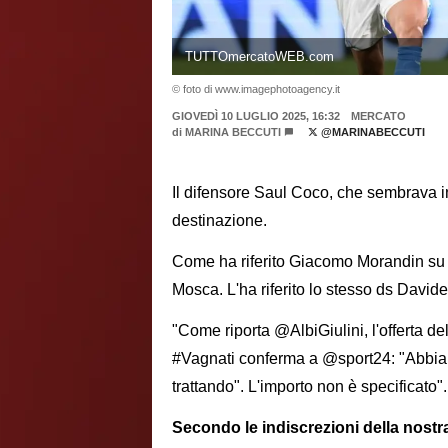
TUTTOmercatoWEB.com
© foto di www.imagephotoagency.it
GIOVEDÌ 10 LUGLIO 2025, 16:32
MERCATO
di
MARINA BECCUTI
@MARINABECCUTI
Il difensore Saul Coco, che sembrava 
destinazione.
Come ha riferito Giacomo Morandin s
Mosca. L'ha riferito lo stesso ds David
"Come riporta @AlbiGiulini, l'offerta d
#Vagnati conferma a @sport24: "Abbiam
trattando". L'importo non è specificato".
Secondo le indiscrezioni della nostr