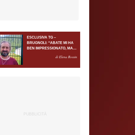
ESCLUSIVA TG –
BRUGNOLI: “ABATE MI HA
BEN IMPRESSIONATO, MA
AL TORINO OLTRE AL
di Elena Rossin
PORTIERE SERVONO
ALMENO ALTRI TRE
GIOCATORI”