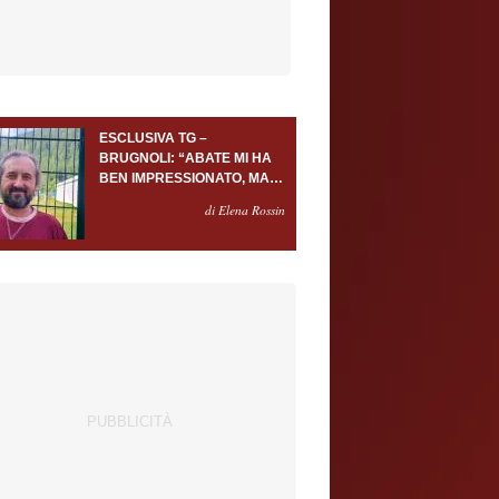
ESCLUSIVA TG –
BRUGNOLI: “ABATE MI HA
BEN IMPRESSIONATO, MA
AL TORINO OLTRE AL
di Elena Rossin
PORTIERE SERVONO
ALMENO ALTRI TRE
GIOCATORI”