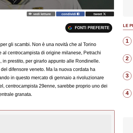
vedi letture
condividi
tweet
LE P
FONTI PREFERITE
1
per gli scambi. Non è una novità che al Torino
re al centrocampista di origine milanese, Petrachi
2
in prestito, per girarlo appunto alle Rondinelle.
 del difensore veneto. Ma la nuova cordata ha
3
tando in questo mercato di gennaio a rivoluzionare
el, centrocampista 29enne, sarebbe proprio uno dei
4
centrale granata.