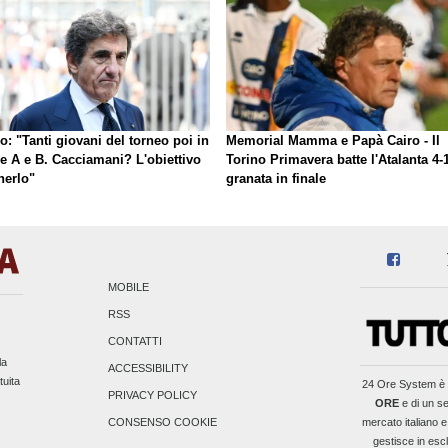
o: "Tanti giovani del torneo poi in
Memorial Mamma e Papà Cairo - Il
ie A e B. Cacciamani? L'obiettivo
Torino Primavera batte l'Atalanta 4-1
nerlo"
granata in finale
MOBILE
RSS
CONTATTI
la
ACCESSIBILITY
tuita
24 Ore System
è 
PRIVACY POLICY
ORE
e di un se
mercato italiano e
CONSENSO COOKIE
gestisce in escl