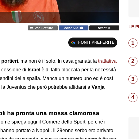
LE P
vedi letture
condividi
tweet
1
FONTI PREFERITE
2
portieri
, ma non è il solo. In casa granata la
trattativa
a cessione di
Israel
è di fatto bloccata per la necessità
 tendini della spalla. Manca un numero uno ed è così
3
a la Juventus che però potrebbe affidarsi a
Vanja
4
apoli ha pronta una mossa clamorosa
ome spiega oggi il Corriere dello Sport, perché i
 hanno portato a Napoli. Il 29enne serbo era arrivato