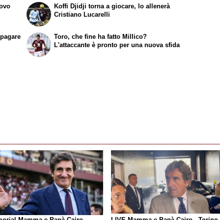
uovo
Koffi Djidji torna a giocare, lo allenerà
Cristiano Lucarelli
ipagare
Toro, che fine ha fatto Millico?
L'attaccante è pronto per una nuova sfida
orial Mamma e Papà Cairo -
LIVE Mamma e Papà Cairo - Torino-