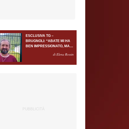
ESCLUSIVA TG –
BRUGNOLI: “ABATE MI HA
BEN IMPRESSIONATO, MA
AL TORINO OLTRE AL
di Elena Rossin
PORTIERE SERVONO
ALMENO ALTRI TRE
GIOCATORI”