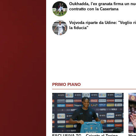
Oukhadda, l'ex granata firma un n
contratto con la Casertana
Vojvoda riparte da Udine: "Voglio r
la fiducia"
PRIMO PIANO
ESCLUSIVA TG – Cajuste al Torino
Mem