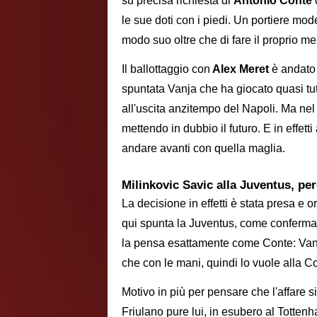
su precisa richiesta di
Antonio Conte
le sue doti con i piedi. Un portiere mod
modo suo oltre che di fare il proprio mes
Il ballottaggio con
Alex Meret
è andato 
spuntata Vanja che ha giocato quasi tu
all'uscita anzitempo del Napoli. Ma nel 
mettendo in dubbio il futuro. E in effett
andare avanti con quella maglia.
Milinkovic Savic alla Juventus, per
La decisione in effetti è stata presa e
qui spunta la Juventus, come conferma i
la pensa esattamente come Conte: Vanja 
che con le mani, quindi lo vuole alla C
Motivo in più per pensare che l'affare si
Friulano pure lui, in esubero al Totten