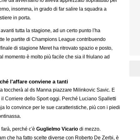
che da avversario lo aveva apprezzato soprattutto per
erno, insomma, in grado di far salire la squadra a
tiere in porta.
avanti tutta la stagione, ad un certo punto l'ha
tte le partite di Champions League contribuendo
finale di stagione Meret ha ritrovato spazio e posto,
i al momento è molto più facile che sia il friulano ad
ché l'affare conviene a tanti
 ora toccherà al ds Manna piazzare Milinkovic Savic. E
l Corriere dello Sport oggi. Perché Luciano Spalletti
lo convince per le sue caratteristiche, più con i piedi
ontinassa.
 farà, perché c'è
Guglielmo Vicario
di mezzo.
ham che ha fatto scelte diverse con Roberto De Zerbi, è