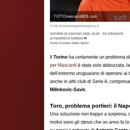
TUTTOmercatoWEB.com
© foto di www.imagephotoagency.it
GIOVEDÌ 25 GIUGNO 2026, 16:00
EX GRANATA
di
FEDERICO DANESI
fonte Corriere dello Sport
Il
Torino
ha certamente un problema di
per Mascardi
è stata solo abbozzata, l
dell'estremo uruguaiano di operarsi ai
anche in altri club di Serie A, compres
Milinkovic-Savic
.
Toro, problema portieri: il N
Una soluzione non troppo a sorpresa, c
motivi sono gli stessi che un anno fa lo