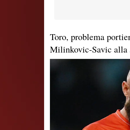
Toro, problema portier
Milinkovic-Savic alla